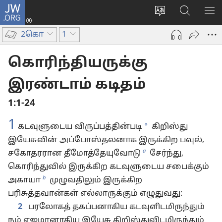
JW.ORG
உள்நுழைக
மொழியை
JW.ORG-
மெ
(opens
மாற்றவும்
ல்
காட
new
2கொ
1
தேடவும்
window)
கொரிந்தியருக்கு
இரண்டாம் கடிதம்
1:1-24
1
*
கடவுளுடைய விருப்பத்தின்படி
கிறிஸ்து
இயேசுவின் அப்போஸ்தலனாக இருக்கிற பவுல்,
a
சகோதரரான தீமோத்தேயுவோடு
சேர்ந்து,
கொரிந்துவில் இருக்கிற கடவுளுடைய சபைக்கும்
b
அகாயா
முழுவதிலும் இருக்கிற
பரிசுத்தவான்கள் எல்லாருக்கும் எழுதுவது:
2
பரலோகத் தகப்பனாகிய கடவுளிடமிருந்தும்
நம் எஜமானாகிய இயேசு கிறிஸ்துவிடமிருந்தும்