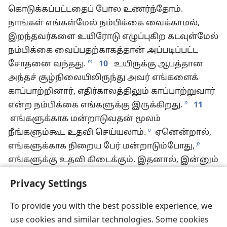
கொடுக்கப்பட்டதைப் போல உணர்ந்தோம்.
நாங்கள் எங்கள்மேல் நம்பிக்கை வைக்காமல்,
இறந்தவர்களை உயிரோடு எழுப்புகிற கடவுள்மேல்
நம்பிக்கை வைப்பதற்காகத்தான் அப்படிப்பட்ட
m
சோதனை வந்தது.
10
உயிருக்கு ஆபத்தான
அந்தச் சூழ்நிலையிலிருந்து அவர் எங்களைக்
காப்பாற்றினார், எதிர்காலத்திலும் காப்பாற்றுவார்
n
என்ற நம்பிக்கை எங்களுக்கு இருக்கிறது.
11
எங்களுக்காக மன்றாடுவதன் மூலம்
o
நீங்களும்கூட உதவி செய்யலாம்.
ஏனென்றால்,
p
எங்களுக்காக நிறைய பேர் மன்றாடும்போது,
எங்களுக்கு உதவி கிடைக்கும். இதனால், இன்னும்
நிறைய பேர் எங்கள் சார்பாகக் கடவுளுக்கு நன்றி
Privacy Settings
சொல்வார்கள்.
12
உலகத்தில், முக்கியமாக உங்கள் மத்தியில்,
To provide you with the best possible experience, we
q
நாங்கள் மனித ஞானத்தைச் சார்ந்திருக்காமல்,
use cookies and similar technologies. Some cookies