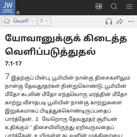
JW.ORG
உள்நுழைக
மொழியை
JW.ORG-
மெ
(opens
மாற்றவும்
ல்
காட
new
வெளி
7
தேடவும்
window)
யோவானுக்குக் கிடைத்த
வெளிப்படுத்துதல்
7:1-17
7
இதற்குப் பின்பு, பூமியின் நான்கு திசைகளிலும்
நான்கு தேவதூதர்கள் நின்றுகொண்டு, பூமியின்
மீதோ கடலின் மீதோ எந்தவொரு மரத்தின் மீதோ
காற்று வீசாதபடி பூமியின் நான்கு காற்றுகளை
இறுக்கமாகப் பிடித்துக்கொண்டிருப்பதைப்
பார்த்தேன்.
2
வேறொரு தேவதூதர் சூரியன்
*
உதிக்கும்
திசையிலிருந்து ஏறிவருவதைப்
பார்த்தேன். உயிருள்ள கடவுளின் முத்திரையை