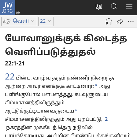
JW.ORG
உள்நுழைக
மொழியை
JW.ORG-
மெ
(opens
மாற்றவும்
ல்
காட
new
வெளி
22
தேடவும்
window)
யோவானுக்குக் கிடைத்த
வெளிப்படுத்துதல்
22:1-21
22
பின்பு, வாழ்வு தரும் தண்ணீர் நிறைந்த
a
ஆற்றை அவர் எனக்குக் காட்டினார்;
அது
பளிங்குபோல் பளபளத்தது. கடவுளுடைய
சிம்மாசனத்திலிருந்தும்
b
ஆட்டுக்குட்டியானவருடைய
சிம்மாசனத்திலிருந்தும் அது புறப்பட்டு,
2
நகரத்தின் முக்கியத் தெரு நடுவில்
பாய்ந்தோடியது. ஆற்றின் இரண்டு பக்கங்களிலும்