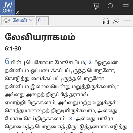
JW.ORG
உள்நுழைக
மொழியை
JW.ORG-
மெ
(opens
மாற்றவும்
ல்
காட
new
லேவி
6
தேடவும்
window)
லேவியராகமம்
6:1-30
6
பின்பு யெகோவா மோசேயிடம்,
2
“ஒருவன்
தன்னிடம் ஒப்படைக்கப்பட்டிருந்த பொருளோ,
கொடுத்து வைக்கப்பட்டிருந்த பொருளோ
a
தன்னிடம் இல்லையென்று மறுத்திருக்கலாம்,
அல்லது அதைத் திருப்பித் தராமல்
ஏமாற்றியிருக்கலாம், அல்லது மற்றவனுக்குச்
சொந்தமானதைத் திருடியிருக்கலாம், அல்லது
மோசடி செய்திருக்கலாம்,
3
அல்லது யாரோ
தொலைத்த பொருளைத் திருட்டுத்தனமாக எடுத்து