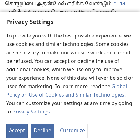
n
கொழுப்பை அதன்மேல் எரிக்க வேண்டும்.
13
பலிபீடத்திலுள்ள நெருப்பு எரிந்துகொண்டே
இருக்க வேண்டும், அது அணைந்துவிடக் கூடாது.
Privacy Settings
14
உணவுக் காணிக்கைக்கான சட்டம்
To provide you with the best possible experience, we
o
இதுதான்:
உணவுக் காணிக்கையைப்
use cookies and similar technologies. Some cookies
பலிபீடத்தின் முன்பு யெகோவாவின்
are necessary to make our website work and cannot
முன்னிலையில் ஆரோனின் மகன்கள் படைக்க
be refused. You can accept or decline the use of
வேண்டும்.
15
அவர்களில் ஒருவன் அதிலிருந்து
additional cookies, which we use only to improve
ஒரு கைப்பிடி நைசான மாவையும், கொஞ்சம்
your experience. None of this data will ever be sold or
எண்ணெயையும், சாம்பிராணி முழுவதையும்
used for marketing. To learn more, read the
Global
எடுத்து, மொத்த காணிக்கைக்கும் அடையாளமாக
Policy on Use of Cookies and Similar Technologies
.
அதைப் பலிபீடத்தில் எரிக்க வேண்டும். அந்த
You can customize your settings at any time by going
வாசனை யெகோவாவுக்குப் பிடித்த வாசனையாக
to
Privacy Settings
.
p
இருக்கும்.
16
மீதியிருக்கும் மாவில்
St
புளிப்பில்லாத ரொட்டிகளைச் சுட்டு ஆரோனும்
P
அவனுடைய மகன்களும் பரிசுத்த இடத்தில்
Accept
Decline
Customize
q
சாப்பிட வேண்டும்.
அதாவது, சந்திப்புக்