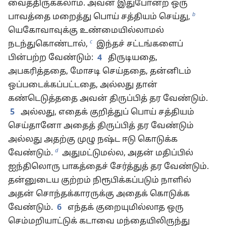
வைத்திருக்கலாம். அவன் இதுபோன்ற ஒரு
b
பாவத்தை மறைத்து பொய் சத்தியம் செய்து,
யெகோவாவுக்கு உண்மையில்லாமல்
c
நடந்துகொண்டால்,
இந்தச் சட்டங்களைப்
பின்பற்ற வேண்டும்:
4
திருடியதை,
அபகரித்ததை, மோசடி செய்ததை, தன்னிடம்
ஒப்படைக்கப்பட்டதை, அல்லது தான்
கண்டெடுத்ததை அவன் திருப்பித் தர வேண்டும்.
5
அல்லது, எதைக் குறித்துப் பொய் சத்தியம்
செய்தானோ அதைத் திருப்பித் தர வேண்டும்
அல்லது அதற்கு முழு நஷ்ட ஈடு கொடுக்க
d
வேண்டும்.
அதுமட்டுமல்ல, அதன் மதிப்பில்
ஐந்திலொரு பாகத்தைச் சேர்த்துத் தர வேண்டும்.
தன்னுடைய குற்றம் நிரூபிக்கப்படும் நாளில்
அதன் சொந்தக்காரருக்கு அதைக் கொடுக்க
வேண்டும்.
6
எந்தக் குறையுமில்லாத ஒரு
செம்மறியாட்டுக் கடாவை மந்தையிலிருந்து