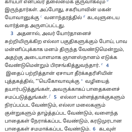
b
காய்பா என்பவர் தலைமைக் குருவாகவும்
இருந்தார்கள். அப்போது, சகரியாவின் மகன்
c
d
யோவானுக்கு
வனாந்தரத்தில்
கடவுளுடைய
வார்த்தை அருளப்பட்டது.
3
அதனால், அவர் யோர்தானைச்
சுற்றியிருக்கிற எல்லா பகுதிகளுக்கும் போய், பாவ
மன்னிப்புக்காக மனம் திருந்த வேண்டுமென்றும்,
அதற்கு அடையாளமாக ஞானஸ்நானம் எடுக்க
e
வேண்டுமென்றும் பிரசங்கித்துவந்தார்.
4
இதைப் பற்றித்தான் ஏசாயா தீர்க்கதரிசியின்
*
புத்தகத்தில், “‘யெகோவாவுக்கு
வழியைத்
தயார்படுத்துங்கள், அவருக்காகப் பாதைகளைச்
f
சமப்படுத்துங்கள்.
5
எல்லா பள்ளத்தாக்குகளும்
நிரப்பப்பட வேண்டும், எல்லா மலைகளும்
குன்றுகளும் தாழ்த்தப்பட வேண்டும், வளைந்த
பாதைகள் நேராக்கப்பட வேண்டும், கரடுமுரடான
பாதைகள் சமமாக்கப்பட வேண்டும்.
6
கடவுள்