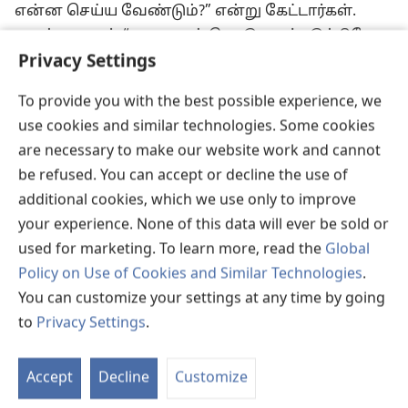
என்ன செய்ய வேண்டும்?” என்று கேட்டார்கள்.
அதற்கு அவர், “யாரையும் கொடுமைப்படுத்தியோ,
Privacy Settings
யார்மீதும் பொய்க் குற்றம் சுமத்தியோ எதையும்
m
அபகரிக்காதீர்கள்,
உங்களுக்குக்
To provide you with the best possible experience, we
*
கொடுக்கப்படுவதை
வைத்துத் திருப்தியாக
use cookies and similar technologies. Some cookies
இருங்கள்” என்று சொன்னார்.
are necessary to make our website work and cannot
15
அந்தச் சமயத்தில் மக்கள் எல்லாரும்
be refused. You can accept or decline the use of
கிறிஸ்துவை எதிர்பார்த்துக்கொண்டிருந்தார்கள்;
additional cookies, which we use only to improve
அதனால் தங்கள் இதயத்தில், “இவர்தான்
your experience. None of this data will ever be sold or
n
கிறிஸ்துவாக இருப்பாரோ?”
என்று
used for marketing. To learn more, read the
Global
யோவானைப் பற்றி யோசித்தார்கள்.
16
அதனால்
Policy on Use of Cookies and Similar Technologies
.
யோவான் அவர்கள் எல்லாரிடமும், “நான்
You can customize your settings at any time by going
உங்களுக்குத் தண்ணீரால் ஞானஸ்நானம்
to
Privacy Settings
.
கொடுக்கிறேன். ஆனால், என்னைவிட வல்லவர்
St
ஒருவர் வரப்போகிறார், அவருடைய
P
Accept
Decline
Customize
செருப்புகளின் வார்களை அவிழ்க்கக்கூட
o
எனக்குத் தகுதியில்லை.
அவர் உங்களுக்குக்