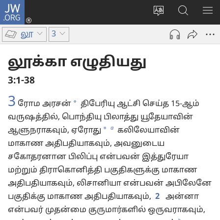
JW.ORG
உள்நுழைக
மொழியை
JW.ORG-
மெ
(opens
மாற்றவும்
ல்
காட
new
லூ
3
தேடவும்
window)
லூக்கா எழுதியது
3:1-38
3
*
ரோம அரசன்
திபேரியு ஆட்சி செய்த 15-ஆம்
வருஷத்தில், பொந்தியு பிலாத்து யூதேயாவின்
a
*
ஆளுநராகவும், ஏரோது
கலிலேயாவின்
மாகாண அதிபதியாகவும், அவனுடைய
சகோதரனான பிலிப்பு என்பவன் இத்துரேயா
மற்றும் திராகொனித்தி பகுதிகளுக்கு மாகாண
அதிபதியாகவும், லிசானியா என்பவன் அபிலேனே
பகுதிக்கு மாகாண அதிபதியாகவும்,
2
அன்னா
என்பவர் முதன்மை குருமார்களில் ஒருவராகவும்,