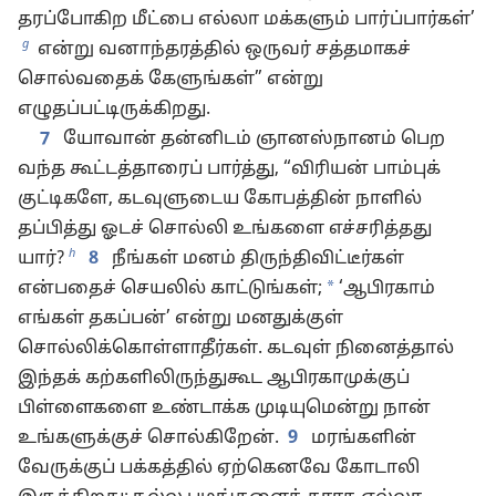
தரப்போகிற மீட்பை எல்லா மக்களும் பார்ப்பார்கள்’
g
என்று வனாந்தரத்தில் ஒருவர் சத்தமாகச்
சொல்வதைக் கேளுங்கள்” என்று
எழுதப்பட்டிருக்கிறது.
7
யோவான் தன்னிடம் ஞானஸ்நானம் பெற
வந்த கூட்டத்தாரைப் பார்த்து, “விரியன் பாம்புக்
குட்டிகளே, கடவுளுடைய கோபத்தின் நாளில்
தப்பித்து ஓடச் சொல்லி உங்களை எச்சரித்தது
h
யார்?
8
நீங்கள் மனம் திருந்திவிட்டீர்கள்
*
என்பதைச் செயலில் காட்டுங்கள்;
‘ஆபிரகாம்
எங்கள் தகப்பன்’ என்று மனதுக்குள்
சொல்லிக்கொள்ளாதீர்கள். கடவுள் நினைத்தால்
இந்தக் கற்களிலிருந்துகூட ஆபிரகாமுக்குப்
பிள்ளைகளை உண்டாக்க முடியுமென்று நான்
உங்களுக்குச் சொல்கிறேன்.
9
மரங்களின்
வேருக்குப் பக்கத்தில் ஏற்கெனவே கோடாலி