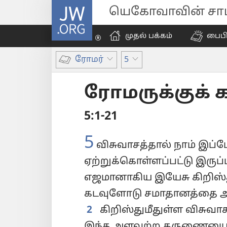
JW.ORG
யெகோவாவின் சாட்
முதல் பக்கம்
பைப
ரோமர்
5
ரோமருக்குக் க
5:1-21
5
விசுவாசத்தால் நாம் இப்
ஏற்றுக்கொள்ளப்பட்டு இருப்
எஜமானாகிய இயேசு கிறிஸ்த
கடவுளோடு சமாதானத்தை அ
2
கிறிஸ்துமீதுள்ள விசுவா
இந்த அளவற்ற கருணையை 