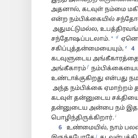
அதனால், கடவுள் நம்மை மகி
என்ற நம்பிக்கையில் சந்த
அதுமட்டுமல்ல, உபத்திரவங்
d
*
சந்தோஷப்படலாம்.
ஏனென
e
சகிப்புத்தன்மையையும்,
4
கடவுளுடைய அங்கீகாரத்தை
f
அங்கீகாரம்
நம்பிக்கையைய
உண்டாக்குகிறது என்பது நமக்
அந்த நம்பிக்கை ஏமாற்றம் த
கடவுள் தன்னுடைய சக்தியை 
தன்னுடைய அன்பை நம் இத
i
பொழிந்திருக்கிறார்.
6
உண்மையில், நாம் பல
j
இருந்தபோதே
கடவுள்பக்த