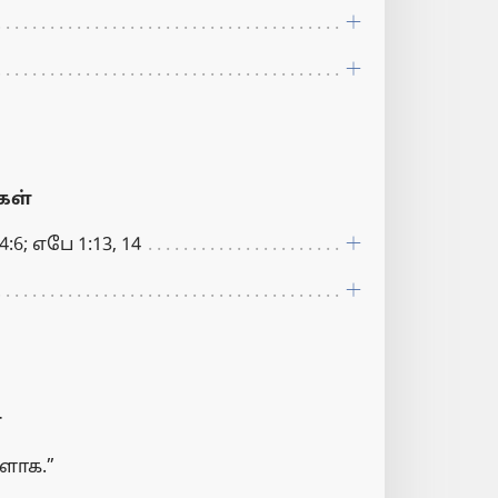
ள்
:6; எபே 1:13, 14
்
ளாக.”