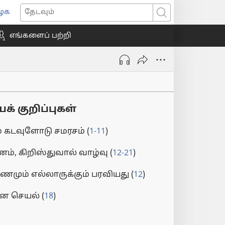
ைக
ns
தேடவும்
எங்களைப் பற்றி
ow)
க் குறிப்புகள்
் கடவுளோடு சமரசம் (
1-11
)
், கிறிஸ்துவால் வாழ்வு (
12-21
)
ணமும் எல்லாருக்கும் பரவியது (
12
)
ன செயல் (
18
)