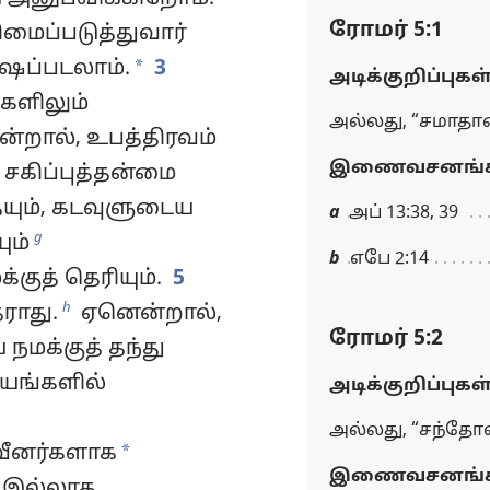
ரோமர் 5:1
மைப்படுத்துவார்
*
ோஷப்படலாம்.
3
அடிக்குறிப்புகள
களிலும்
அல்லது, “சமாதா
்றால், உபத்திரவம்
இணைவசனங்க
சகிப்புத்தன்மை
யும், கடவுளுடைய
a
அப் 13:38, 39
g
ும்
b
எபே 2:14
குத் தெரியும்.
5
h
ராது.
ஏனென்றால்,
ரோமர் 5:2
நமக்குத் தந்து
யங்களில்
அடிக்குறிப்புகள
அல்லது, “சந்தோ
*
வீனர்களாக
இணைவசனங்க
ி இல்லாத