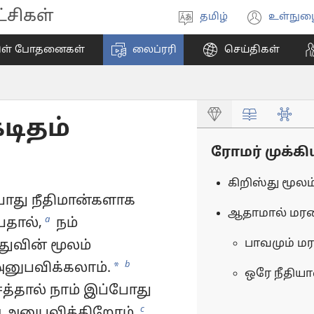
சிகள்
தமிழ்
உள்நுழ
மொழியை
(ope
தேர்ந்தெடுங்கள்
new
ிள் போதனைகள்
லைப்ரரி
செய்திகள்
wind
டிதம்
ரோமர் முக்கிய
கிறிஸ்து மூலம
போது நீதிமான்களாக
ஆதாமால் மரணம
a
பதால்,
நம்
பாவமும் மர
ுவின் மூலம்
b
*
னுபவிக்கலாம்.
ஒரே நீதியா
சத்தால் நாம் இப்போது
c
அனுபவிக்கிறோம்.