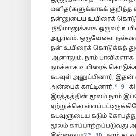
மனிதர்களுக்காகக் குறித்த 
தன்னுடைய உயிரைக் கொடுத
நீதிமானுக்காக ஒருவர் உய
அபூர்வம். ஒருவேளை நல்ல
தன் உயிரைக் கொடுக்கத் த
ஆனாலும், நாம் பாவிகளாக
நமக்காக உயிரைக் கொடுக்க
கடவுள் அனுப்பினார்; இதன் ம
k
அன்பைக் காட்டினார்.
9
கி
இரத்தத்தின் மூலம் நாம் இ
ஏற்றுக்கொள்ளப்பட்டிருக்கி
கடவுளுடைய கடும் கோபத்துக்
மூலம் காப்பாற்றப்படுவது அத
m
இல்லையா?
10
நாம் கடவ