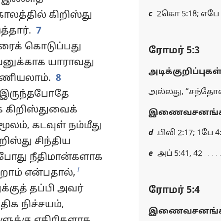
காலத்தில் கிறிஸ்து
c
2கொ 5:18; எபே 3:
்தார்.
7
ிரைக் கொடுப்பது
ரோமர் 5:3
வனுக்காக யாராவது
அடிக்குறிப்புகள
ுணியலாம்.
8
அல்லது, “சந்தோ
 இருந்தபோதே
 கிறிஸ்துவைக்
இணைவசனங்க
ூலம், கடவுள் நம்மீது
d
பிலி 2:17; 1பே 4:
றிஸ்து சிந்திய
e
அப் 5:41, 42
ப்போது நீதிமான்களாக
l
றோம் என்பதால்,
குத் தப்பி அவர்
ரோமர் 5:4
ிக நிச்சயம்,
இணைவசனங்க
ுளுக்கு எதிரிகளாக