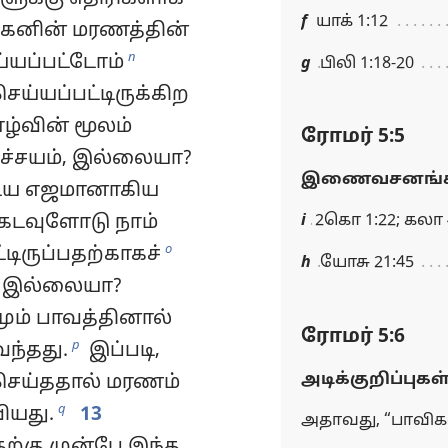
f
யாக் 1:12
கனின் மரணத்தின்
n
்யப்பட்டோம்
g
பிலி 1:18-20
ெய்யப்பட்டிருக்கிற
்வின் மூலம்
ரோமர் 5:5
ிச்சயம், இல்லையா?
இணைவசனங்க
டைய எஜமானாகிய
 கடவுளோடு நாம்
i
2கொ 1:22; கலா 4
o
டிருப்பதற்காகச்
h
யோசு 21:45
, இல்லையா?
ம் பாவத்தினால்
ரோமர் 5:6
p
ந்தது.
இப்படி,
அடிக்குறிப்புகள
 செய்ததால் மரணம்
q
ியது.
13
அதாவது, “பாவிக
தற்கு முன்பே இந்த