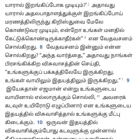
j
யாரால் இறங்கிப்போக முடியும்?’
அதாவது
யாரால் அதலபாதாளத்துக்குள் இறங்கிப்போய்
மரணத்திலிருந்து கிறிஸ்துவை மேலே
கொண்டுவர முடியும், என்றோ உங்கள் மனதில்
k
கேட்டுக்கொண்டிருக்காதீர்கள்”
என வேதவசனம்
சொல்கிறது.
8
வேதவசனம் இன்னும் என்ன
சொல்கிறது? “அந்த வார்த்தை,” அதாவது நாங்கள்
பிரசங்கிக்கிற விசுவாசத்தின் செய்தி,
“உங்களுக்குப் பக்கத்திலேயே இருக்கிறது,
l
உங்கள் வாயிலும் இதயத்திலும் இருக்கிறது.”
9
இயேசுதான் எஜமான் என்று உங்களுடைய
m
வாயினால் எல்லாருக்கும் சொல்லி,
அவரைக்
கடவுள் உயிரோடு எழுப்பினார் என உங்களுடைய
இதயத்தில் விசுவாசித்தால் உங்களுக்கு மீட்பு
கிடைக்கும்.
10
ஒருவன் இதயத்தில்
விசுவாசிக்கும்போது கடவுளுக்கு முன்னால்