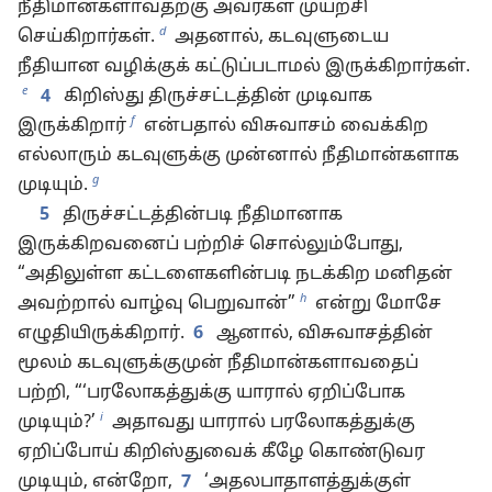
நீதிமான்களாவதற்கு அவர்கள் முயற்சி
d
செய்கிறார்கள்.
அதனால், கடவுளுடைய
நீதியான வழிக்குக் கட்டுப்படாமல் இருக்கிறார்கள்.
e
4
கிறிஸ்து திருச்சட்டத்தின் முடிவாக
f
இருக்கிறார்
என்பதால் விசுவாசம் வைக்கிற
எல்லாரும் கடவுளுக்கு முன்னால் நீதிமான்களாக
g
முடியும்.
5
திருச்சட்டத்தின்படி நீதிமானாக
இருக்கிறவனைப் பற்றிச் சொல்லும்போது,
“அதிலுள்ள கட்டளைகளின்படி நடக்கிற மனிதன்
h
அவற்றால் வாழ்வு பெறுவான்”
என்று மோசே
எழுதியிருக்கிறார்.
6
ஆனால், விசுவாசத்தின்
மூலம் கடவுளுக்குமுன் நீதிமான்களாவதைப்
பற்றி, “‘பரலோகத்துக்கு யாரால் ஏறிப்போக
i
முடியும்?’
அதாவது யாரால் பரலோகத்துக்கு
ஏறிப்போய் கிறிஸ்துவைக் கீழே கொண்டுவர
முடியும், என்றோ,
7
‘அதலபாதாளத்துக்குள்