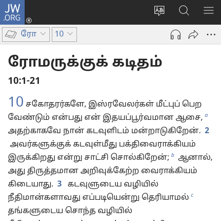
JW.ORG
உள்நுழைக
மொழியை
JW.ORG-
மெ
(opens
மாற்றவும்
ல்
காட
new
ரோ
10
தேடவும்
window)
ரோமருக்குக் கடிதம்
10:1-21
10
சகோதரர்களே, இஸ்ரவேலர்கள் மீட்புப் பெற
a
வேண்டும் என்பது என் இதயப்பூர்வமான ஆசை,
அதற்காகவே நான் கடவுளிடம் மன்றாடுகிறேன்.
2
அவர்களுக்குக் கடவுள்மீது பக்திவைராக்கியம்
b
இருக்கிறது என்று சாட்சி சொல்கிறேன்;
ஆனால்,
அது திருத்தமான அறிவுக்கேற்ற வைராக்கியம்
கிடையாது.
3
கடவுளுடைய வழியில்
c
நீதிமான்களாவது எப்படியென்று தெரியாமல்
தங்களுடைய சொந்த வழியில்