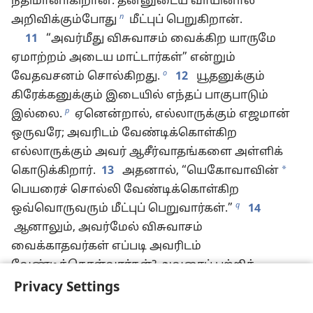
நீதிமானாகிறான். தன்னுடைய வாயினால்
n
அறிவிக்கும்போது
மீட்புப் பெறுகிறான்.
11
“அவர்மீது விசுவாசம் வைக்கிற யாருமே
ஏமாற்றம் அடைய மாட்டார்கள்” என்றும்
o
வேதவசனம் சொல்கிறது.
12
யூதனுக்கும்
கிரேக்கனுக்கும் இடையில் எந்தப் பாகுபாடும்
p
இல்லை.
ஏனென்றால், எல்லாருக்கும் எஜமான்
ஒருவரே; அவரிடம் வேண்டிக்கொள்கிற
எல்லாருக்கும் அவர் ஆசீர்வாதங்களை அள்ளிக்
*
கொடுக்கிறார்.
13
அதனால், “யெகோவாவின்
பெயரைச் சொல்லி வேண்டிக்கொள்கிற
q
ஒவ்வொருவரும் மீட்புப் பெறுவார்கள்.”
14
ஆனாலும், அவர்மேல் விசுவாசம்
வைக்காதவர்கள் எப்படி அவரிடம்
வேண்டிக்கொள்வார்கள்? அவரைப் பற்றிக்
கேள்விப்படாதவர்கள் எப்படி அவர்மேல் விசுவாசம்
Privacy Settings
வைப்பார்கள்? யாருமே பிரசங்கிக்காவிட்டால்