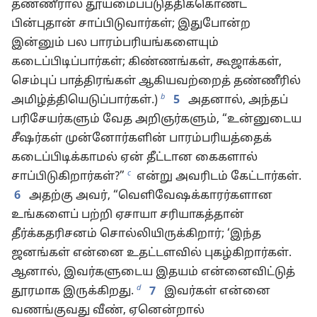
தண்ணீரால் தூய்மைப்படுத்திக்கொண்ட
பின்புதான் சாப்பிடுவார்கள்; இதுபோன்ற
இன்னும் பல பாரம்பரியங்களையும்
கடைப்பிடிப்பார்கள்; கிண்ணங்கள், கூஜாக்கள்,
செம்புப் பாத்திரங்கள் ஆகியவற்றைத் தண்ணீரில்
b
அமிழ்த்தியெடுப்பார்கள்.)
5
அதனால், அந்தப்
பரிசேயர்களும் வேத அறிஞர்களும், “உன்னுடைய
சீஷர்கள் முன்னோர்களின் பாரம்பரியத்தைக்
கடைப்பிடிக்காமல் ஏன் தீட்டான கைகளால்
c
சாப்பிடுகிறார்கள்?”
என்று அவரிடம் கேட்டார்கள்.
6
அதற்கு அவர், “வெளிவேஷக்காரர்களான
உங்களைப் பற்றி ஏசாயா சரியாகத்தான்
தீர்க்கதரிசனம் சொல்லியிருக்கிறார்; ‘இந்த
ஜனங்கள் என்னை உதட்டளவில் புகழ்கிறார்கள்.
ஆனால், இவர்களுடைய இதயம் என்னைவிட்டுத்
d
தூரமாக இருக்கிறது.
7
இவர்கள் என்னை
வணங்குவது வீண், ஏனென்றால்