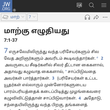
JW.ORG
உள்நுழைக
மொழியை
JW.ORG-
மெ
(opens
மாற்றவும்
ல்
காட
new
மாற்
7
தேடவும்
window)
மாற்கு எழுதியது
7:1-37
7
எருசலேமிலிருந்து வந்த பரிசேயர்களும் சில
a
வேத அறிஞர்களும் அவரிடம் கூடிவந்தார்கள்.
2
அவருடைய சீஷர்களில் சிலர் தீட்டான கைகளால்,
*
அதாவது கழுவாத கைகளால்,
சாப்பிடுவதை
அவர்கள் பார்த்தார்கள்.
3
(பரிசேயர்கள் உட்பட
யூதர்கள் எல்லாரும் முன்னோர்களுடைய
பாரம்பரியத்தைக் கடைப்பிடித்து முழங்கைவரை
கழுவிவிட்டுத்தான் சாப்பிடுவார்கள்.
4
அதோடு,
சந்தையிலிருந்து வந்த பிறகு, தங்களைத்