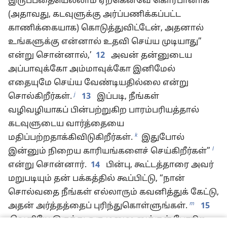
இருப்பதையெல்லாம் ஏற்கெனவே கொர்பானாக
(அதாவது, கடவுளுக்கு அர்ப்பணிக்கப்பட்ட
காணிக்கையாக) கொடுத்துவிட்டேன், அதனால்
உங்களுக்கு என்னால் உதவி செய்ய முடியாது”
என்று சொன்னால்,’
12
அவன் தன்னுடைய
அப்பாவுக்கோ அம்மாவுக்கோ இனிமேல்
எதையுமே செய்ய வேண்டியதில்லை என்று
j
சொல்கிறீர்கள்.
13
இப்படி, நீங்கள்
வழிவழியாகப் பின்பற்றுகிற பாரம்பரியத்தால்
கடவுளுடைய வார்த்தையை
k
மதிப்பற்றதாக்கிவிடுகிறீர்கள்.
இதுபோல்
l
இன்னும் நிறைய காரியங்களைச் செய்கிறீர்கள்”
என்று சொன்னார்.
14
பின்பு, கூட்டத்தாரை அவர்
மறுபடியும் தன் பக்கத்தில் கூப்பிட்டு, “நான்
சொல்வதை நீங்கள் எல்லாரும் கவனித்துக் கேட்டு,
m
அதன் அர்த்தத்தைப் புரிந்துகொள்ளுங்கள்.
15
வெளியே இருந்து ஒரு மனுஷனுக்குள் போகிற