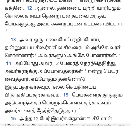
“நீங்கள் கடவுளுடைய மகன்”
என்று சொல்லிக்
கத்தின.
12
ஆனால், தன்னைப் பற்றி யாரிடமும்
சொல்லக் கூடாதென்று பல தடவை அந்தப்
பேய்களுக்கு அவர் கண்டிப்புடன் கட்டளையிட்டார்.
i
13
அவர் ஒரு மலைமேல் ஏறிப்போய்,
தன்னுடைய சீஷர்களில் சிலரையும் அங்கே வரச்
j
k
சொன்னார்;
அவர்களும் அங்கே போனார்கள்.
14
அப்போது அவர் 12 பேரைத் தேர்ந்தெடுத்து,
*
அவர்களுக்கு அப்போஸ்தலர்கள்
என்று பெயர்
வைத்தார். எப்போதும் தன்னோடு
இருப்பதற்காகவும், நல்ல செய்தியைப்
பிரசங்கிப்பதற்காகவும்,
15
பேய்களைத் துரத்தும்
அதிகாரத்தைப் பெற்றுக்கொள்வதற்காகவும்
l
அவர்களைத் தேர்ந்தெடுத்தார்.
m
16
அந்த 12 பேர் இவர்கள்தான்:
சீமோன்
n
(இவருக்கு பேதுரு என்றும் பெயர் வைத்தார்),
17