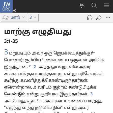
JW.ORG
உள்நுழைக
மொழியை
JW.ORG-
மெ
(opens
மாற்றவும்
ல்
காட
new
மாற்
3
தேடவும்
window)
மாற்கு எழுதியது
3:1-35
3
மறுபடியும் அவர் ஒரு ஜெபக்கூடத்துக்குள்
*
போனார்; சூம்பிய
கையுடைய ஒருவன் அங்கே
a
இருந்தான்.
2
அந்த ஓய்வுநாளில் அவர்
அவனைக் குணமாக்குவாரா என்று பரிசேயர்கள்
கூர்ந்து கவனித்துக்கொண்டிருந்தார்கள்;
ஏனென்றால், அவரிடம் குற்றம் கண்டுபிடிக்க
வேண்டும் என்று குறியாக இருந்தார்கள்.
3
அப்போது, சூம்பிய கையுடையவனைப் பார்த்து,
“எழுந்து வந்து நடுவில் நில்” என்று அவர்