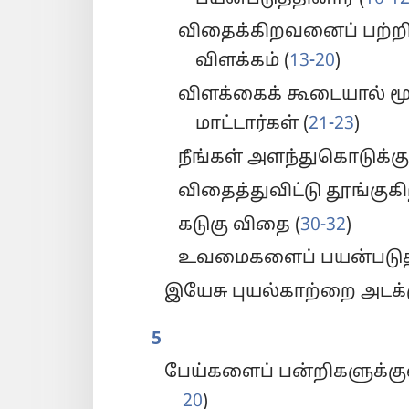
விதைக்கிறவனைப் பற்
விளக்கம் (
13-20
)
விளக்கைக் கூடையால் ம
மாட்டார்கள் (
21-23
)
நீங்கள் அளந்துகொடுக்க
விதைத்துவிட்டு தூங்குக
கடுகு விதை (
30-32
)
உவமைகளைப் பயன்படுத்
இயேசு புயல்காற்றை அடக்க
5
பேய்களைப் பன்றிகளுக்குள்
20
)