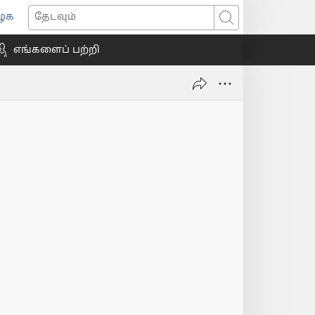
ைக
ns
தேடவும்
எங்களைப் பற்றி
ow)