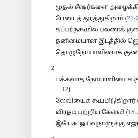
முதல் சீஷர்களை அழைக்கிற
பேயைத் துரத்துகிறார் (
21-
கப்பர்நகூமில் பலரைக் குண
தனிமையான இடத்தில் ஜெபம
தொழுநோயாளியைக் குணமா
2
பக்கவாத நோயாளியைக் கு
12
)
லேவியைக் கூப்பிடுகிறார் 
விரதம் பற்றிய கேள்வி (
18-
இயேசு ‘ஓய்வுநாளுக்கு எஜம