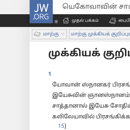
JW.ORG
யெகோவாவின் சாட்
முதல் பக்கம்
பைப
மாற்கு
மாற்கு முக்கியக் குறிப்பு
முக்கியக் குறி
1
யோவான் ஸ்நானகர் பிரசங்க
இயேசுவின் ஞானஸ்நானம் 
சாத்தானால் இயேசு சோதிக்
கலிலேயாவில் பிரசங்கிக்க 
15
)