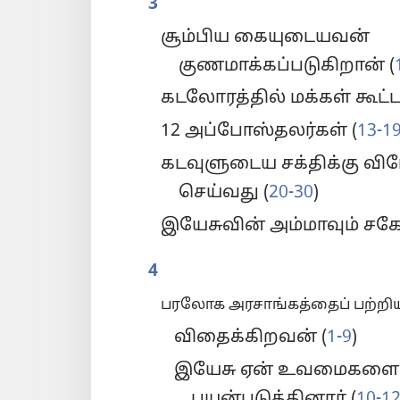
3
சூம்பிய கையுடையவன்
குணமாக்கப்படுகிறான் (
கடலோரத்தில் மக்கள் கூட்டம
12 அப்போஸ்தலர்கள் (
13-1
கடவுளுடைய சக்திக்கு வ
செய்வது (
20-30
)
இயேசுவின் அம்மாவும் சகோ
4
பரலோக அரசாங்கத்தைப் பற்ற
விதைக்கிறவன் (
1-9
)
இயேசு ஏன் உவமைகளைப
பயன்படுத்தினார் (
10-1