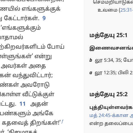
செம்மறியாடுக
ெயில் எங்களுக்குக்
உவமை (
25:31
கேட்டார்கள்.
9
 ‘எங்களுக்கும்
மத்தேயு 25:1
போதாமல்
ற்கிறவர்களிடம் போய்
இணைவசனங்க
்ளுங்கள்’ என்று
b
லூ 5:34, 35; யோ
 அவர்கள் அதை
a
லூ 12:35; பிலி 2
 வந்துவிட்டார்;
பெண்கள் அவரோடு
ொள்ள வீட்டுக்குள்
மத்தேயு 25:2
ட்டது.
11
அதன்
புத்தியுள்ளவர்க
்பெண்களும் அங்கே
மத் 24:45-க்கான ஆ
f
 கதவைத் திறங்கள்!’
என்ற தலைப்பைப்
், ‘நிஜமாகச்