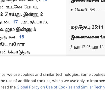
இணைவசனங்க
ன் உடனே போய்,
e
வெளி 19:9
 செய்து, இன்னும்
தான்.
17
அதேபோல்,
மத்தேயு 25:11
வனும் இன்னும்
த்தான்.
18
இணைவசனங்க
ங்கியவனோ
f
லூ 13:25; லூ 13:
மான் கொடுத்த
ைத்து வைத்தான்.
மத்தேயு 25:13
் பிறகு, அந்த
ம்பி வந்து
விழிப்புடன் இரு
ence, we use cookies and similar technologies. Some cooki
இருக்க வேண்டும்
the use of additional cookies, which we use only to improve 
k
ார்.
20
ஐந்து
கன்னிப்பெண்களை
, read the
Global Policy on Use of Cookies and Similar Tech
 முன்னால் வந்து,
—
மத் 24:42;
26:38-
ாட்டி, ‘எஜமானே,
பாருங்கள்.
லந்தை