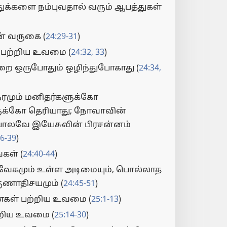
துக்களை நம்புவதால் வரும் ஆபத்துகள்
் வருகை (
24:29-31
)
் பற்றிய உவமை (
24:32, 33
)
ை ஒருபோதும் ஒழிந்துபோகாது (
24:34,
ேரமும் மனிதர்களுக்கோ
ுக்கோ தெரியாது; நோவாவின்
ோலவே இயேசுவின் பிரசன்னம்
36-39
)
கள் (
24:40-44
)
வேகமும் உள்ள அடிமையும், பொல்லாத
ுணாதிசயமும் (
24:45-51
)
்கள் பற்றிய உவமை (
25:1-13
)
்றிய உவமை (
25:14-30
)