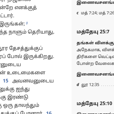
இணைவசனங்க
ன்றே எனக்குத்
c
மத் 7:24; மத் 7:2
்டார்.
g
இருங்கள்;
மத்தேயு 25:7
்த நாளும் தெரியாது,
தங்கள் விளக்க
ர தேசத்துக்குப்
அநேகமாக, விளக்
ப் போல் இருக்கிறது.
திரிகளை வெட்டி
போன்ற வேலைகள் 
ன்னுடைய
் தன் உடைமைகளை
இணைவசனங்க
15
அவனவனுடைய
d
லூ 12:35
ுக்கு ஐந்து
்கு இரண்டு
மத்தேயு 25:10
 ஒரு தாலந்தும்
துக்குப் போனார்.
16