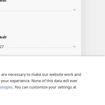
ள்
ள்
27
ங்கள்:
ஆன்மீக ரீதியில் விழிப்புடன்
es are necessary to make our website work and
 என்பதுதான் பத்துக்
your experience. None of this data will ever
ப் பற்றிய உவமை சொல்லும் செய்தி.​
nologies
. You can customize your settings at
க்கான ஆராய்ச்சிக் குறிப்புகளைப்