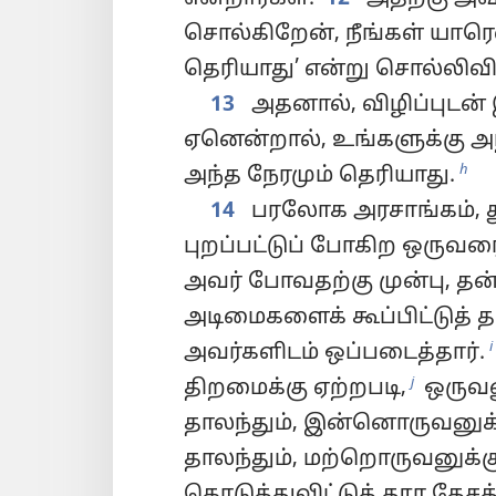
சொல்கிறேன், நீங்கள் யாரெ
தெரியாது’ என்று சொல்லிவிட
13
அதனால், விழிப்புடன் 
ஏனென்றால், உங்களுக்கு அந
h
அந்த நேரமும் தெரியாது.
14
பரலோக அரசாங்கம், தூ
புறப்பட்டுப் போகிற ஒருவரை
அவர் போவதற்கு முன்பு, த
அடிமைகளைக் கூப்பிட்டுத
i
அவர்களிடம் ஒப்படைத்தார்.
j
திறமைக்கு ஏற்றபடி,
ஒருவன
தாலந்தும், இன்னொருவனுக
தாலந்தும், மற்றொருவனுக்கு
கொடுத்துவிட்டுத் தூர தேசத்