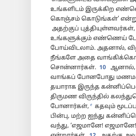
உங்களிடம் இருக்கிற எண்ண
கொஞ்சம் கொடுங்கள்’ என்று 
அதற்குப் புத்தியுள்ளவர்கள்,
உங்களுக்கும் எண்ணெய் 
போய்விடலாம். அதனால், வி
நீங்களே அதை வாங்கிக்கொள
சொன்னார்கள்.
10
ஆனால்,
வாங்கப் போனபோது மணமகன்
தயாராக இருந்த கன்னிப்
திருமண விருந்தில் கலந்துக
e
போனார்கள்,
கதவும் மூடப்ப
பின்பு, மற்ற ஐந்து கன்னிப
வந்து, ‘எஜமானே! எஜமானே!
என்றார்கள்.
12
அதற்கு அவர