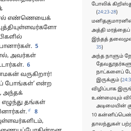
போலிக் கிறிஸ்
்
(
24:23-28
)
ால் எண்ணெயைக்
மனிதகுமாரனின
புத்தியுள்ளவர்களோ
அத்தி மரத்தைப
பிகளில்
இந்தத் தலைமுற
னார்கள்.
5
35
)
ல், அவர்கள்
அந்த நாளும் ந
தேவதூதர்கள
டார்கள்.
6
நாட்களைப் ப
ணமகன் வருகிறார்!
இருக்கும் (
24:
ுப் போங்கள்’ என்ற
விழிப்பாக இருங்
 அந்தக்
உண்மையும் வி
எழுந்து தங்கள்
அடிமையின் க
d
ினார்கள்.
8
10 கன்னிப்பெண
யுள்ளவர்களிடம்,
தாலந்துகள் பற
் அணையப்போகின்றன,