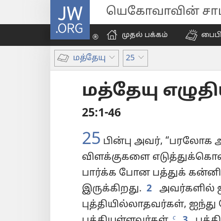
JW.ORG
யெகோவாவின் சாட்
முதல் பக்கம்
பைப
மத்தேயு
25
மத்தேயு எழுத
25:1-46
25
பின்பு அவர், “பரலோக 
விளக்குகளை எடுத்துக்கொ
பார்க்க போன பத்துக் கன்
இருக்கிறது.
2
அவர்களில் ஐ
புத்தியில்லாதவர்கள், ஐந்து 
c
புத்தியுள்ளவர்கள்.
3
புத்த