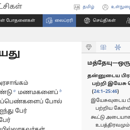
சிகள்
தமிழ்
உள்நுழ
மொழியை
(ope
தேர்ந்தெடுங்கள்
new
ிள் போதனைகள்
லைப்ரரி
செய்திகள்
wind
ியது
மத்தேயு—ஒரு 
தன்னுடைய பிர
அரசாங்கம்
பற்றி இயேசு 
a
b
(
24:1–25:46
)
ண்டு
மணமகனைப்
இயேசுவுடைய ப
னிப்பெண்களைப் போல்
பற்றிய கேள்வி
ந்து பேர்
கூட்டு அடையாளத
பேர்
உபத்திரவமும் 
ியில்லாதவர்கள்