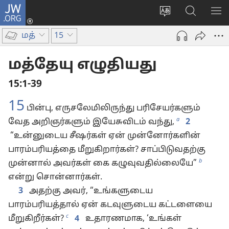
JW.ORG
உள்நுழைக
மொழியை
JW.ORG-
மெ
(opens
மாற்றவும்
ல்
காட
new
மத்
15
தேடவும்
window)
மத்தேயு எழுதியது
15:1-39
15
பின்பு, எருசலேமிலிருந்து பரிசேயர்களும்
a
வேத அறிஞர்களும் இயேசுவிடம் வந்து,
2
“உன்னுடைய சீஷர்கள் ஏன் முன்னோர்களின்
பாரம்பரியத்தை மீறுகிறார்கள்? சாப்பிடுவதற்கு
b
முன்னால் அவர்கள் கை கழுவுவதில்லையே”
என்று சொன்னார்கள்.
3
அதற்கு அவர், “உங்களுடைய
பாரம்பரியத்தால் ஏன் கடவுளுடைய கட்டளையை
c
மீறுகிறீர்கள்?
4
உதாரணமாக, ‘உங்கள்