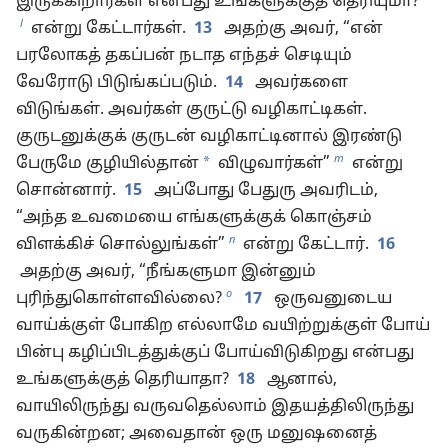
இருக்கிறார்கள் என்பது உங்களுக்குத் தெரியுமா?”
l
என்று கேட்டார்கள்.
13
அதற்கு அவர், “என்
பரலோகத் தகப்பன் நடாத எந்தச் செடியும்
வேரோடு பிடுங்கப்படும்.
14
அவர்களை
விடுங்கள். அவர்கள் குருட்டு வழிகாட்டிகள்.
குருடனுக்குக் குருடன் வழிகாட்டினால் இரண்டு
m
*
பேருமே குழியில்தான்
விழுவார்கள்”
என்று
சொன்னார்.
15
அப்போது பேதுரு அவரிடம்,
“அந்த உவமையை எங்களுக்குக் கொஞ்சம்
n
விளக்கிச் சொல்லுங்கள்”
என்று கேட்டார்.
16
அதற்கு அவர், “நீங்களுமா இன்னும்
o
புரிந்துகொள்ளவில்லை?
17
ஒருவனுடைய
வாய்க்குள் போகிற எல்லாமே வயிற்றுக்குள் போய்
பின்பு கழிப்பிடத்துக்குப் போய்விடுகிறது என்பது
உங்களுக்குத் தெரியாதா?
18
ஆனால்,
வாயிலிருந்து வருவதெல்லாம் இதயத்திலிருந்து
வருகின்றன; அவைதான் ஒரு மனுஷனைத்