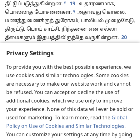
p
தீட்டுப்படுத்துகின்றன.
19
உதாரணமாக,
q
பொல்லாத யோசனைகள்,
அதாவது கொலை,
மணத்துணைக்குத் துரோகம், பாலியல் முறைகேடு,
திருட்டு, பொய் சாட்சி, நிந்தனை என எல்லா
தீமைகளும் இதயத்திலிருந்தே வருகின்றன.
20
இவைதான் ஒரு மனுஷனைத்
Privacy Settings
தீட்டுப்படுத்துகின்றன; கை கழுவாமல்
சாப்பிடுவது அவனைத் தீட்டுப்படுத்தாது” என்று
To provide you with the best possible experience, we
சொன்னார்.
use cookies and similar technologies. Some cookies
21
பின்பு, இயேசு அங்கிருந்து புறப்பட்டு தீரு,
are necessary to make our website work and cannot
r
சீதோன் பகுதிக்குப் போனார்.
22
அந்தப்
be refused. You can accept or decline the use of
பகுதியைச் சேர்ந்த பெனிக்கேயப் பெண் ஒருத்தி
additional cookies, which we use only to improve
அவரிடம் வந்து, “எஜமானே, தாவீதின் மகனே,
your experience. None of this data will ever be sold or
எனக்கு இரக்கம் காட்டுங்கள்; என்னுடைய
used for marketing. To learn more, read the
Global
s
மகளைப் பேய் பிடித்து ஆட்டுகிறது”
என்று
Policy on Use of Cookies and Similar Technologies
.
கதறினாள்.
23
ஆனால், இயேசு அவளிடம் ஒரு
You can customize your settings at any time by going
வார்த்தையும் சொல்லவில்லை. அதனால்,