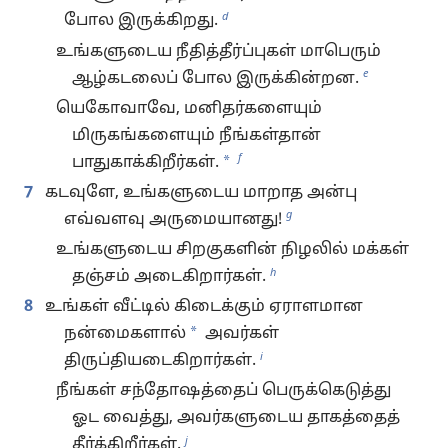
d
போல இருக்கிறது.
உங்களுடைய நீதித்தீர்ப்புகள் மாபெரும்
e
ஆழ்கடலைப் போல இருக்கின்றன.
யெகோவாவே, மனிதர்களையும்
மிருகங்களையும் நீங்கள்தான்
f
*
பாதுகாக்கிறீர்கள்.
7
கடவுளே, உங்களுடைய மாறாத அன்பு
g
எவ்வளவு அருமையானது!
உங்களுடைய சிறகுகளின் நிழலில் மக்கள்
h
தஞ்சம் அடைகிறார்கள்.
8
உங்கள் வீட்டில் கிடைக்கும் ஏராளமான
*
நன்மைகளால்
அவர்கள்
i
திருப்தியடைகிறார்கள்.
நீங்கள் சந்தோஷத்தைப் பெருக்கெடுத்து
ஓட வைத்து, அவர்களுடைய தாகத்தைத்
j
தீர்க்கிறீர்கள்.