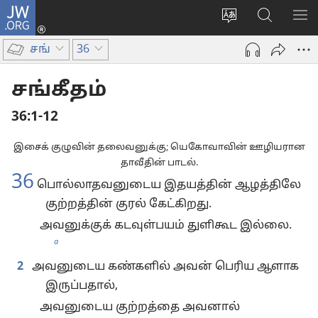
JW.ORG
உள்நுழைக
மொழியை
JW.ORG-
மெ
(opens
மாற்றவும்
ல்
காட
new
சங்
36
தேடவும்
window)
சங்கீதம்
36:1-12
இசைக் குழுவின் தலைவனுக்கு; யெகோவாவின் ஊழியரான
தாவீதின் பாடல்.
36
பொல்லாதவனுடைய இதயத்தின் ஆழத்திலே
குற்றத்தின் குரல் கேட்கிறது.
அவனுக்குக் கடவுள்பயம் துளிகூட இல்லை.
a
2
அவனுடைய கண்களில் அவன் பெரிய ஆளாக
இருப்பதால்,
அவனுடைய குற்றத்தை அவனால்