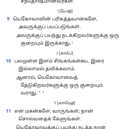
சந்தோஷமானவர்கள்.
י [
யோத்
]
9
யெகோவாவின் பரிசுத்தவான்களே,
அவருக்குப் பயப்படுங்கள்.
அவருக்குப் பயந்து நடக்கிறவர்களுக்கு ஒரு
j
குறையும் இருக்காது.
כ [
காஃப்
]
10
பலமுள்ள இளம் சிங்கங்கள்கூட இரை
இல்லாமல் தவிக்கலாம்.
ஆனால், யெகோவாவைத்
தேடுகிறவர்களுக்கு ஒரு குறையும்
k
*
வராது.
ל [
லாமெத்
]
11
என் மகன்களே, வாருங்கள்; நான்
சொல்வதைக் கேளுங்கள்.
யெகோவாவுக்குப் பயந்து நடக்க நான்