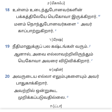
ק [
கோஃப்
]
18
உள்ளம் உடைந்துபோனவர்களின்
w
பக்கத்திலேயே யெகோவா இருக்கிறார்.
*
மனம் நொந்துபோனவர்களை
அவர்
x
காப்பாற்றுகிறார்.
ר [
ரேஷ்
]
y
19
நீதிமானுக்குப் பல கஷ்டங்கள் வரும்.
ஆனால், அவை எல்லாவற்றிலிருந்தும்
z
யெகோவா அவரை விடுவிக்கிறார்.
ש [
ஷீன்
]
20
அவருடைய எல்லா எலும்புகளையும் அவர்
பாதுகாக்கிறார்.
அவற்றில் ஒன்றுகூட
a
முறிக்கப்படுவதில்லை.
ת [
ட்டா
]