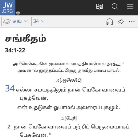
JW.ORG
உள்நுழைக
மொழியை
JW.ORG-
மெ
(opens
மாற்றவும்
ல்
காட
new
சங்
34
தேடவும்
window)
சங்கீதம்
34:1-22
a
அபிமெலேக்கின் முன்னால் பைத்தியம்போல் நடித்து,
அவனால் துரத்தப்பட்ட பிறகு, தாவீது பாடிய பாடல்.
א [
ஆலெஃப்
]
34
எல்லா சமயத்திலும் நான் யெகோவாவைப்
புகழ்வேன்.
என் உதடுகள் ஓயாமல் அவரைப் புகழும்.
ב [
பேத்
]
2
நான் யெகோவாவைப் பற்றிப் பெருமையாகப்
b
பேசுவேன்.