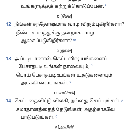
l
உங்களுக்குக் கற்றுக்கொடுப்பேன்.
מ [
மேம்
]
12
நீங்கள் சந்தோஷமாக வாழ விரும்புகிறீர்களா?
நீண்ட காலத்துக்கு நன்றாக வாழ
m
ஆசைப்படுகிறீர்களா?
נ [
நூன்
]
13
அப்படியானால், கெட்ட விஷயங்களைப்
n
பேசாதபடி உங்கள் நாவையும்,
பொய் பேசாதபடி உங்கள் உதடுகளையும்
o
அடக்கி வையுங்கள்.
ס [
சாமெக்
]
p
14
கெட்டதைவிட்டு விலகி, நல்லது செய்யுங்கள்.
சமாதானத்தைத் தேடுங்கள், அதற்காகவே
q
பாடுபடுங்கள்.
ע [
ஆயின்
]