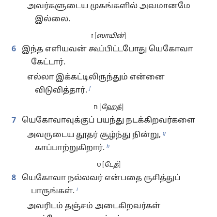
அவர்களுடைய முகங்களில் அவமானமே
இல்லை.
ז [
ஸாயின்
]
6
இந்த எளியவன் கூப்பிட்டபோது யெகோவா
கேட்டார்.
எல்லா இக்கட்டிலிருந்தும் என்னை
f
விடுவித்தார்.
ח [
ஹேத்
]
7
யெகோவாவுக்குப் பயந்து நடக்கிறவர்களை
g
அவருடைய தூதர் சூழ்ந்து நின்று,
h
காப்பாற்றுகிறார்.
ט [
டேத்
]
8
யெகோவா நல்லவர் என்பதை ருசித்துப்
i
பாருங்கள்.
அவரிடம் தஞ்சம் அடைகிறவர்கள்