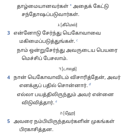
*
தாழ்மையானவர்கள்
அதைக் கேட்டு
சந்தோஷப்படுவார்கள்.
ג [
கீமெல்
]
3
என்னோடு சேர்ந்து யெகோவாவை
c
மகிமைப்படுத்துங்கள்.
நாம் ஒன்றுசேர்ந்து அவருடைய பெயரை
மெச்சிப் பேசலாம்.
ד [
டாலத்
]
4
நான் யெகோவாவிடம் விசாரித்தேன், அவர்
d
எனக்குப் பதில் சொன்னார்.
எல்லா பயத்திலிருந்தும் அவர் என்னை
e
விடுவித்தார்.
ה [
ஹே
]
5
அவரை நம்பியிருந்தவர்களின் முகங்கள்
பிரகாசித்தன.