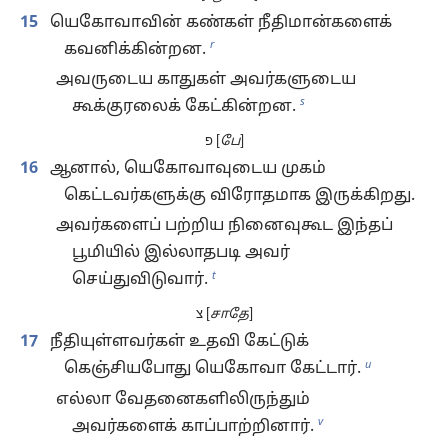
15
யெகோவாவின் கண்கள் நீதிமான்களைக்
r
கவனிக்கின்றன.
அவருடைய காதுகள் அவர்களுடைய
s
கூக்குரலைக் கேட்கின்றன.
פ [
பே
]
16
ஆனால், யெகோவாவுடைய முகம்
கெட்டவர்களுக்கு விரோதமாக இருக்கிறது.
அவர்களைப் பற்றிய நினைவுகூட இந்தப்
பூமியில் இல்லாதபடி அவர்
t
செய்துவிடுவார்.
צ [
சாதே
]
17
நீதியுள்ளவர்கள் உதவி கேட்டுக்
u
கெஞ்சியபோது யெகோவா கேட்டார்.
எல்லா வேதனைகளிலிருந்தும்
v
அவர்களைக் காப்பாற்றினார்.