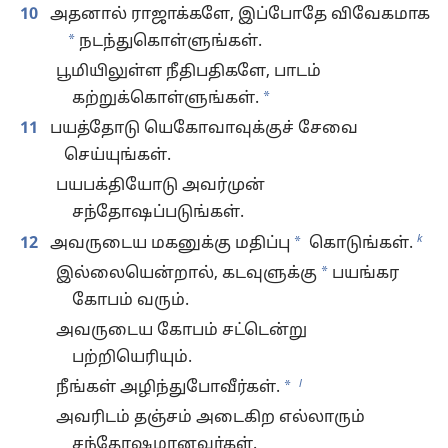
10
அதனால் ராஜாக்களே, இப்போதே விவேகமாக
*
நடந்துகொள்ளுங்கள்.
பூமியிலுள்ள நீதிபதிகளே, பாடம்
*
கற்றுக்கொள்ளுங்கள்.
11
பயத்தோடு யெகோவாவுக்குச் சேவை
செய்யுங்கள்.
பயபக்தியோடு அவர்முன்
சந்தோஷப்படுங்கள்.
k
*
12
அவருடைய மகனுக்கு மதிப்பு
கொடுங்கள்.
*
இல்லையென்றால், கடவுளுக்கு
பயங்கர
கோபம் வரும்.
அவருடைய கோபம் சட்டென்று
பற்றியெரியும்.
l
*
நீங்கள் அழிந்துபோவீர்கள்.
அவரிடம் தஞ்சம் அடைகிற எல்லாரும்
சந்தோஷமானவர்கள்.