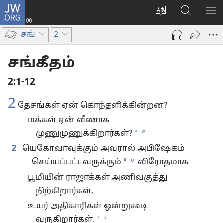
JW.ORG
உள்நுழைக
மொழியை
JW.ORG-
மெ
(opens
மாற்றவும்
ல்
காட
new
சங்
2
தேடவும்
window)
சங்கீதம்
2:1-12
2
தேசங்கள் ஏன் கொந்தளிக்கின்றன?
மக்கள் ஏன் வீணாக
a
*
முணுமுணுக்கிறார்கள்?
2
யெகோவாவுக்கும் அவரால் அபிஷேகம்
b
*
செய்யப்பட்டவருக்கும்
விரோதமாக
பூமியின் ராஜாக்கள் அணிவகுத்து
நிற்கிறார்கள்,
உயர் அதிகாரிகள் ஒன்றுகூடி
c
*
வருகிறார்கள்.