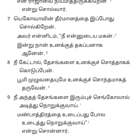
e
என் ராஜாவை நியமித்திருக்கிறேன்”
என்று சொல்வார்.
7
யெகோவாவின் தீர்மானத்தை இப்போது
சொல்கிறேன்.
f
அவர் என்னிடம், “நீ என்னுடைய மகன்.
இன்று நான் உனக்குத் தகப்பனாக
g
ஆனேன்.
8
நீ கேட்டால், தேசங்களை உனக்குச் சொத்தாகக்
கொடுப்பேன்.
பூமி முழுவதையுமே உனக்குச் சொந்தமாகத்
h
தருவேன்.
9
நீ அந்தத் தேசங்களை இரும்புச் செங்கோலால்
i
அடித்து நொறுக்குவாய்.
மண்பாத்திரத்தை உடைப்பது போல
j
உடைத்து நொறுக்குவாய்”
என்று சொன்னார்.