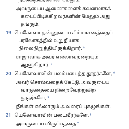
நடக்கிறவர்களின் மேலும்,
அவருடைய ஆணைகளைக் கவனமாகக்
கடைப்பிடிக்கிறவர்களின் மேலும் அது
தங்கும்.
19
யெகோவா தன்னுடைய சிம்மாசனத்தைப்
பரலோகத்தில் உறுதியாக
b
நிலைநிறுத்தியிருக்கிறார்.
ராஜாவாக அவர் எல்லாவற்றையும்
c
ஆளுகிறார்.
d
20
யெகோவாவின் பலம்படைத்த தூதர்களே,
அவர் சொல்வதைக் கேட்டு, அவருடைய
வார்த்தையை நிறைவேற்றுகிற
e
தூதர்களே,
நீங்கள் எல்லாரும் அவரைப் புகழுங்கள்.
f
21
யெகோவாவின் படைவீரர்களே,
*
அவருடைய விருப்பத்தை