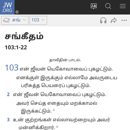
JW.ORG
உள்நுழைக
மொழியை
JW.ORG-
மெ
(opens
மாற்றவும்
ல்
காட
new
சங்
103
தேடவும்
window)
சங்கீதம்
103:1-22
தாவீதின் பாடல்.
103
என் ஜீவன் யெகோவாவைப் புகழட்டும்.
எனக்குள் இருக்கும் எல்லாமே அவருடைய
பரிசுத்த பெயரைப் புகழட்டும்.
2
என் ஜீவன் யெகோவாவைப் புகழட்டும்.
அவர் செய்த எதையும் மறக்காமல்
a
இருக்கட்டும்.
3
உன் குற்றங்கள் எல்லாவற்றையும் அவர்
b
மன்னிக்கிறார்.