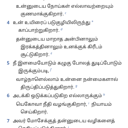
உன்னுடைய நோய்கள் எல்லாவற்றையும்
c
குணமாக்குகிறார்.
*
4
உன் உயிரைப் படுகுழியிலிருந்து
d
காப்பாற்றுகிறார்.
தன்னுடைய மாறாத அன்பினாலும்
இரக்கத்தினாலும் உனக்குக் கிரீடம்
e
சூட்டுகிறார்.
5
நீ இளமையோடும் கழுகு போலத் துடிப்போடும்
f
இருக்கும்படி,
வாழ்நாளெல்லாம் உன்னை நன்மைகளால்
g
திருப்திப்படுத்துகிறார்.
h
6
அடக்கி ஒடுக்கப்படுகிற எல்லாருக்கும்
i
யெகோவா நீதி வழங்குகிறார்,
நியாயம்
செய்கிறார்.
7
அவர் மோசேக்குத் தன்னுடைய வழிகளைத்
j