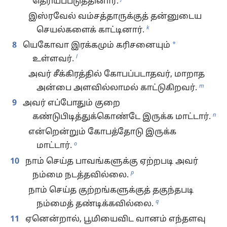
தெரியப்படுத்தினார்.
இஸ்ரவேல் வம்சத்தாருக்குத் தன்னுடைய
k
செயல்களைக் காட்டினார்.
*
8
யெகோவா இரக்கமும் கரிசனையும்
l
உள்ளவர்.
அவர் சீக்கிரத்தில் கோபப்படாதவர், மாறாத
m
அன்பை அளவில்லாமல் காட்டுகிறவர்.
9
அவர் எப்போதும் குறை
n
கண்டுபிடித்துக்கொண்டே இருக்க மாட்டார்.
என்றென்றும் கோபத்தோடு இருக்க
o
மாட்டார்.
10
நாம் செய்த பாவங்களுக்கு ஏற்றபடி அவர்
p
நம்மை நடத்தவில்லை.
நாம் செய்த குற்றங்களுக்குத் தகுந்தபடி
q
நம்மைத் தண்டிக்கவில்லை.
11
ஏனென்றால், பூமியைவிட வானம் எந்தளவு