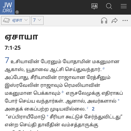
JW.ORG
உள்நுழைக
மொழியை
JW.ORG-
மெ
(opens
மாற்றவும்
ல்
காட
new
ஏசா
7
தேடவும்
window)
ஏசாயா
7:1-25
7
உசியாவின் பேரனும் யோதாமின் மகனுமான
a
ஆகாஸ், யூதாவை ஆட்சி செய்துவந்தார்.
அப்போது, சீரியாவின் ராஜாவான ரேத்சீனும்
இஸ்ரவேலின் ராஜாவும் ரெமலியாவின்
b
மகனுமான பெக்காவும்
எருசலேமுக்கு எதிராகப்
*
போர் செய்ய வந்தார்கள். ஆனால், அவர்களால்
c
அதைக் கைப்பற்ற முடியவில்லை.
2
*
“எப்பிராயீமோடு
சீரியா கூட்டுச் சேர்ந்துவிட்டது”
என்ற செய்தி தாவீதின் வம்சத்தாருக்கு