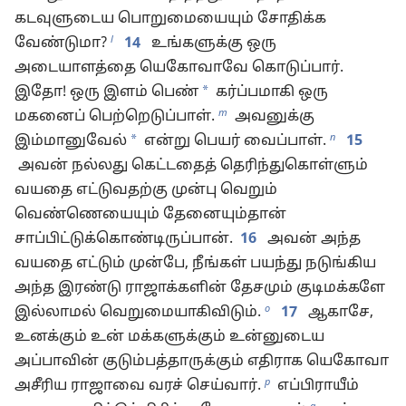
கடவுளுடைய பொறுமையையும் சோதிக்க
l
வேண்டுமா?
14
உங்களுக்கு ஒரு
அடையாளத்தை யெகோவாவே கொடுப்பார்.
*
இதோ! ஒரு இளம் பெண்
கர்ப்பமாகி ஒரு
m
மகனைப் பெற்றெடுப்பாள்.
அவனுக்கு
n
*
இம்மானுவேல்
என்று பெயர் வைப்பாள்.
15
அவன் நல்லது கெட்டதைத் தெரிந்துகொள்ளும்
வயதை எட்டுவதற்கு முன்பு வெறும்
வெண்ணெயையும் தேனையும்தான்
சாப்பிட்டுக்கொண்டிருப்பான்.
16
அவன் அந்த
வயதை எட்டும் முன்பே, நீங்கள் பயந்து நடுங்கிய
அந்த இரண்டு ராஜாக்களின் தேசமும் குடிமக்களே
o
இல்லாமல் வெறுமையாகிவிடும்.
17
ஆகாசே,
உனக்கும் உன் மக்களுக்கும் உன்னுடைய
அப்பாவின் குடும்பத்தாருக்கும் எதிராக யெகோவா
p
அசீரிய ராஜாவை வரச் செய்வார்.
எப்பிராயீம்