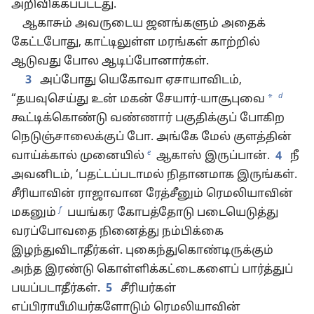
அறிவிக்கப்பட்டது.
ஆகாசும் அவருடைய ஜனங்களும் அதைக்
கேட்டபோது, காட்டிலுள்ள மரங்கள் காற்றில்
ஆடுவது போல ஆடிப்போனார்கள்.
3
அப்போது யெகோவா ஏசாயாவிடம்,
d
*
“தயவுசெய்து உன் மகன் சேயார்-யாசூபுவை
கூட்டிக்கொண்டு வண்ணார் பகுதிக்குப் போகிற
நெடுஞ்சாலைக்குப் போ. அங்கே மேல் குளத்தின்
e
வாய்க்கால் முனையில்
ஆகாஸ் இருப்பான்.
4
நீ
அவனிடம், ‘பதட்டப்படாமல் நிதானமாக இருங்கள்.
சீரியாவின் ராஜாவான ரேத்சீனும் ரெமலியாவின்
f
மகனும்
பயங்கர கோபத்தோடு படையெடுத்து
வரப்போவதை நினைத்து நம்பிக்கை
இழந்துவிடாதீர்கள். புகைந்துகொண்டிருக்கும்
அந்த இரண்டு கொள்ளிக்கட்டைகளைப் பார்த்துப்
பயப்படாதீர்கள்.
5
சீரியர்கள்
எப்பிராயீமியர்களோடும் ரெமலியாவின்