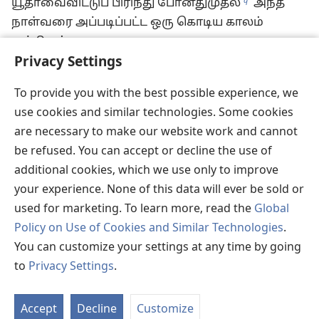
q
யூதாவைவிட்டுப் பிரிந்து போனதுமுதல்
அந்த
நாள்வரை அப்படிப்பட்ட ஒரு கொடிய காலம்
வந்திருக்காது.
Privacy Settings
18
அந்த நாளில், யெகோவா எகிப்தின்
தொலைதூர இடங்களில் ஓடுகிற நைல் நதியின்
To provide you with the best possible experience, we
ஓடைகளிலிருந்து ஈக்களையும் அசீரியாவிலிருந்து
use cookies and similar technologies. Some cookies
*
தேனீக்களையும் வரச் செய்வார்.
19
அவை
are necessary to make our website work and cannot
*
செங்குத்தான பள்ளத்தாக்குகளின்
மேலும்
be refused. You can accept or decline the use of
பாறைகளின் மேலும் முட்புதர்களின் மேலும்
additional cookies, which we use only to improve
மேய்ச்சல் நிலங்களின் மேலும் வந்து உட்காரும்.
your experience. None of this data will ever be sold or
*
20
ஆற்றின்
பகுதியிலிருந்து வாடகைக்கு
used for marketing. To learn more, read the
Global
வாங்கப்பட்ட சவரக்கத்தியைக் கொண்டு, அதாவது
Policy on Use of Cookies and Similar Technologies
.
r
அசீரிய ராஜாவைக் கொண்டு,
தலையிலும்
You can customize your settings at any time by going
கால்களிலும் உள்ள முடியை யெகோவா
to
Privacy Settings
.
சிரைத்துவிடுவார்; தாடியைக்கூட விட்டுவைக்க
St
மாட்டார்.
P
Accept
Decline
Customize
21
அந்த நாளில் ஒவ்வொருவரிடமும் ஒரு