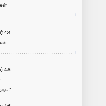
ள்
 4:4
ள்
7
 4:5
்
ளும்.”