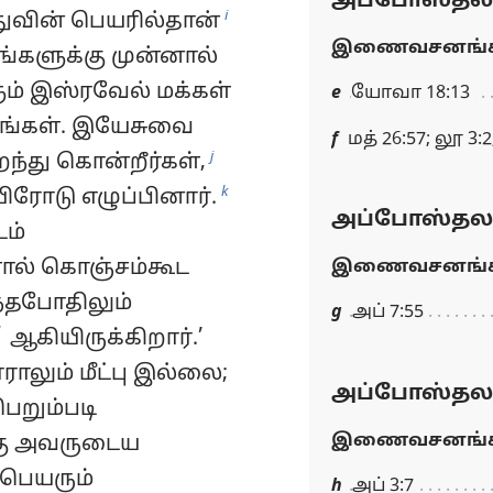
அப்போஸ்தலர்
i
துவின் பெயரில்தான்
இணைவசனங்க
்களுக்கு முன்னால்
ும் இஸ்ரவேல் மக்கள்
e
யோவா 18:13
ுங்கள். இயேசுவை
f
மத் 26:57; லூ 3
j
ைந்து கொன்றீர்கள்,
k
ரோடு எழுப்பினார்.
அப்போஸ்தலர்
டம்
ளால் கொஞ்சம்கூட
இணைவசனங்க
ந்தபோதிலும்
g
அப் 7:55
ஆகியிருக்கிறார்.’
லும் மீட்பு இல்லை;
அப்போஸ்தலர்
பெறும்படி
இணைவசனங்க
்கு அவருடைய
பெயரும்
h
அப் 3:7