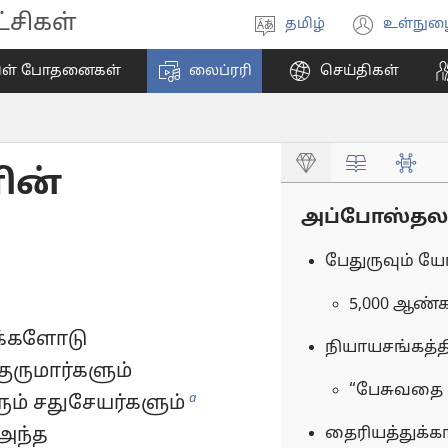
சிகள்
தமிழ்
உள்நுழ
மொழியை
(ope
தேர்ந்தெடுங்கள்
new
ிள் போதனைகள்
லைப்ரரி
செய்திகள்
wind
ின்
அப்போஸ்தலர் 
பேதுருவும் யோ
5,000 ஆண்க
க்களோடு
நியாயசங்கத்த
ுருமார்களும்
“பேசுவதை எ
a
ம் சதுசேயர்களும்
தைரியத்துக்கா
அந்த