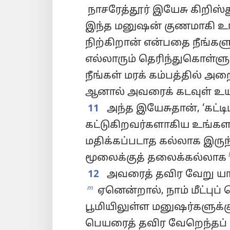
நாசரேத்தூர் இயேசு கிறிஸ்
இந்த மனுஷன் குணமாகி உங
நிற்கிறான் என்பதை நீங்கள
எல்லாரும் தெரிந்துகொள்ள
நீங்கள் மரக் கம்பத்தில் அற
ஆனால் அவரைக் கடவுள் உயி
11
அந்த இயேசுதான், ‘கட்டி
கட்டுகிறவர்களாகிய உங்க
மதிக்கப்படாத கல்லாக இரு
l
மூலைக்குத் தலைக்கல்லாக
12
அவரைத் தவிர வேறு யாரா
m
ஏனென்றால், நாம் மீட்புப் 
பூமியிலுள்ள மனுஷர்களுக
பெயரைத் தவிர வேறெந்தப் 