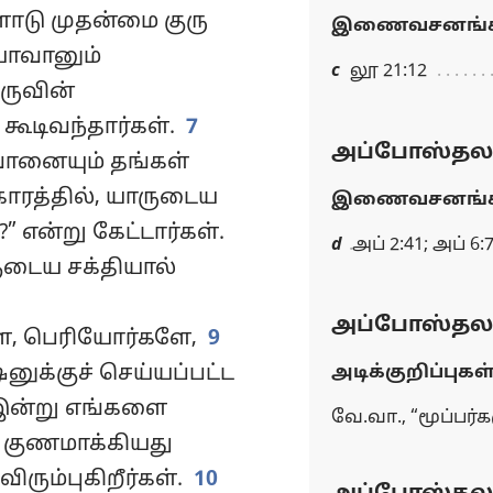
டு முதன்மை குரு
இணைவசனங்க
ோவானும்
c
லூ 21:12
ருவின்
கூடிவந்தார்கள்.
7
அப்போஸ்தலர்
வானையும் தங்கள்
ிகாரத்தில், யாருடைய
இணைவசனங்க
” என்று கேட்டார்கள்.
d
அப் 2:41; அப் 6:
ுடைய சக்தியால்
அப்போஸ்தலர்
, பெரியோர்களே,
9
க்குச் செய்யப்பட்ட
அடிக்குறிப்புகள
இன்று எங்களை
வே.வா., “மூப்பர்க
் குணமாக்கியது
ரும்புகிறீர்கள்.
10