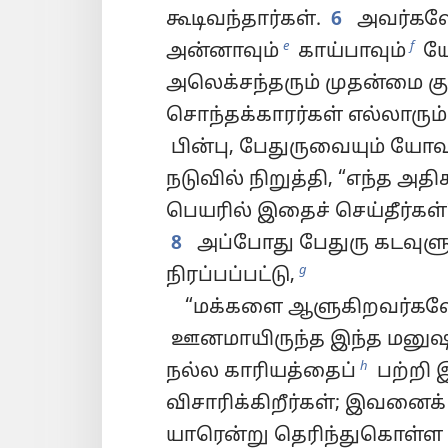
கூடிவந்தார்கள்.
6
அவர்களோ
e
f
அன்னாவும்
காய்பாவும்
ய
அலெக்சந்தரும் முதன்மை கு
சொந்தக்காரர்கள் எல்லாரும் 
பின்பு, பேதுருவையும் யோ
நடுவில் நிறுத்தி, “எந்த அத
பெயரில் இதைச் செய்தீர்கள்?
8
அப்போது பேதுரு கடவுள
g
நிரப்பப்பட்டு,
“மக்களை ஆளுகிறவர்களே
ஊனமாயிருந்த இந்த மனுஷனு
h
நல்ல காரியத்தைப்
பற்றி 
விசாரிக்கிறீர்கள்; இவனைக
யாரென்று தெரிந்துகொள்ள வி