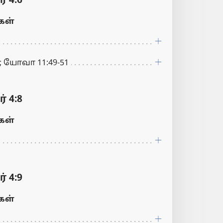
 4:6
ள்
:2; யோவா 11:49-51
 4:8
ள்
 4:9
ள்