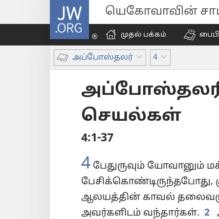
JW.ORG
யெகோவாவின் சாட்
முதல் பக்கம்
பைப
அப்போஸ்தலர்
4
அப்போஸ்தலர
செயல்கள்
4:1-37
4
பேதுருவும் யோவானும் ம
பேசிக்கொண்டிருந்தபோது, க
ஆலயத்தின் காவல் தலைவரு
அவர்களிடம் வந்தார்கள்.
2