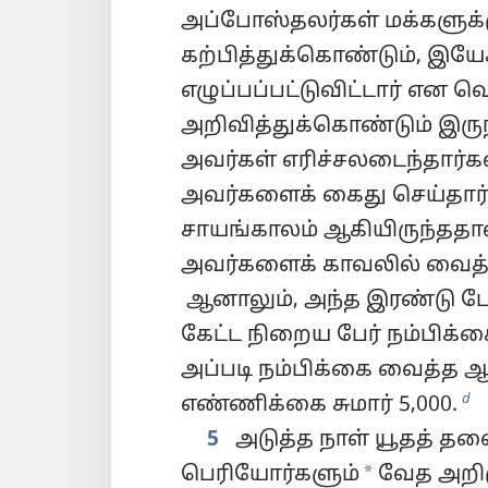
அப்போஸ்தலர்கள் மக்களுக்க
கற்பித்துக்கொண்டும், இய
எழுப்பப்பட்டுவிட்டார் என
அறிவித்துக்கொண்டும் இருந
அவர்கள் எரிச்சலடைந்தார்கள
அவர்களைக் கைது செய்தார
சாயங்காலம் ஆகியிருந்ததா
அவர்களைக் காவலில் வைத்த
ஆனாலும், அந்த இரண்டு பே
கேட்ட நிறைய பேர் நம்பிக்க
அப்படி நம்பிக்கை வைத்த 
d
எண்ணிக்கை சுமார் 5,000.
5
அடுத்த நாள் யூதத் தல
*
பெரியோர்களும்
வேத அறிஞ