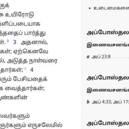
ுக்
உடைமைகளைப் ப
ேசு உயிரோடு
 வெளிப்படையாக
அப்போஸ்தலர்
்ததைப் பார்த்து
b
்.
3
அதனால்,
இணைவசனங்க
்கள்; ஏற்கெனவே
a
அப் 23:8
ல், அடுத்த நாள்வரை
c
ார்கள்;
4
அப்போஸ்தலர்
ரும் பேசியதைக்
ை வைத்தார்கள்;
இணைவசனங்க
ஆண்களின்
b
அப் 4:33; அப் 17
ைவர்களும்
அப்போஸ்தலர்
ர்களும் எருசலேமில்