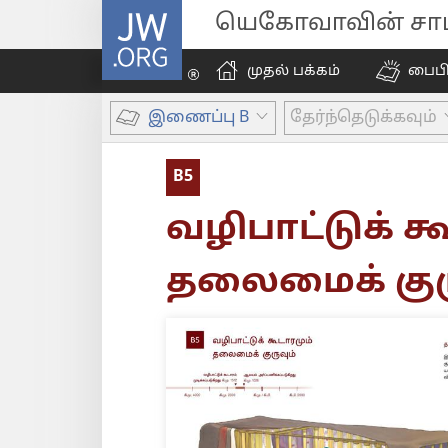
JW.ORG
யெகோவாவின் சாட்
முதல் பக்கம்
பைப
இணைப்பு B
தேர்ந்தெடுக்கவும்
B5
வழிபாட்டுக் க
தலைமைக் குர