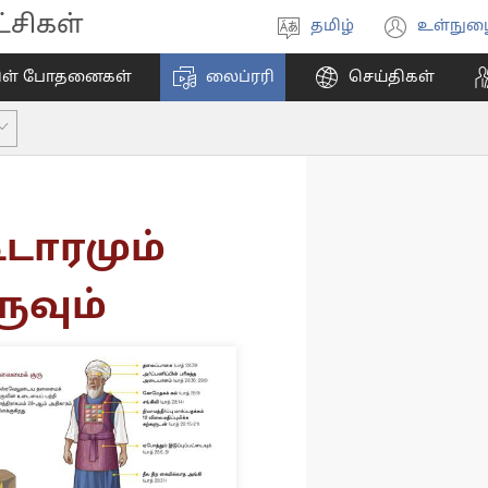
சிகள்
தமிழ்
உள்நுழ
மொழியை
(ope
தேர்ந்தெடுங்கள்
new
ிள் போதனைகள்
லைப்ரரி
செய்திகள்
wind
ூடாரமும்
ுவும்