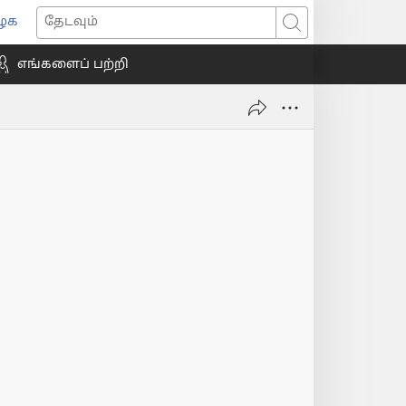
ைக
ns
தேடவும்
எங்களைப் பற்றி
ow)