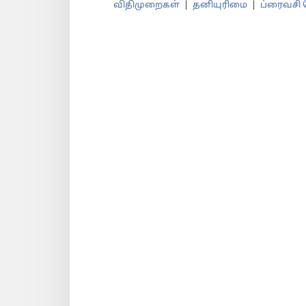
விதிமுறைகள்
|
தனியுரிமை
|
ப்ரைவசி ச