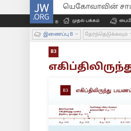
JW.ORG
யெகோவாவின் சாட்
முதல் பக்கம்
பைப
இணைப்பு B
தேர்ந்தெடுக்கவும்
B3
எகிப்திலிருந