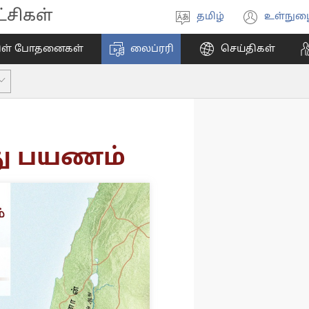
சிகள்
தமிழ்
உள்நுழ
மொழியை
(ope
தேர்ந்தெடுங்கள்
new
ிள் போதனைகள்
லைப்ரரி
செய்திகள்
wind
்து பயணம்