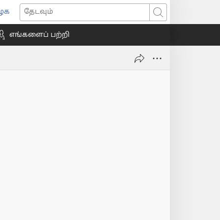
ைக
ns
தேடவும்
எங்களைப் பற்றி
ow)