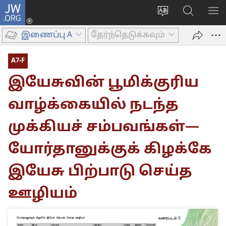
JW.ORG
உள்நுழைக
மொழியை
JW.ORG-
மெ
(opens
மாற்றவும்
ல்
காட
new
இணைப்பு A
தேர்ந்தெடுக்கவும்
தேடவும்
window)
A7-F
இயேசுவின் பூமிக்குரிய
வாழ்க்கையில் நடந்த
முக்கியச் சம்பவங்கள்—
யோர்தானுக்குக் கிழக்கே
இயேசு பிற்பாடு செய்த
ஊழியம்