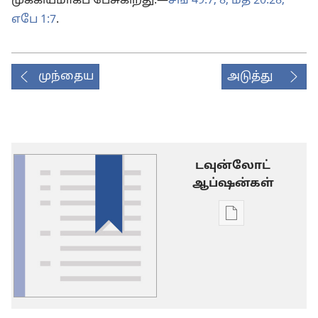
முக்கியமாகப் பேசுகிறது.—
சங் 49:7, 8;
மத் 20:28;
எபே 1:7
.
முந்தைய
அடுத்து
டவுன்லோட்
ஆப்ஷன்கள்
டிஜிட்டல்
பிரசுர
டவுன்லோடு
தெரிவுகள்
சொல்
பட்டியல்