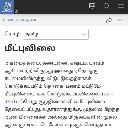
JW.ORG
உள்நுழைக
மொழியை
JW.ORG-
மெ
(opens
மாற்றவும்
ல்
காட
new
சொல் பட்டியல்
தேடவும்
window)
மொழி
மீட்புவிலை
அடிமைத்தனம், தண்டனை, கஷ்டம், பாவம்
ஆகியவற்றிலிருந்து அல்லது ஏதோ ஒரு
கடமையிலிருந்து விடுபடுவதற்காகக்
கொடுக்கப்படும் தொகை. பணம் மட்டுமே
மீட்புவிலையாகக் கொடுக்கப்படவில்லை. (
ஏசா
43:3
) பல்வேறு சூழ்நிலைகளில் மீட்புவிலை
தேவைப்பட்டது. உதாரணத்துக்கு, முதலில் பிறந்த
ஆண் பிள்ளைகள் அல்லது மிருகங்களின் முதல்
ஆண் குட்டிகள் யெகோவாவுக்குச் சொந்தமாக