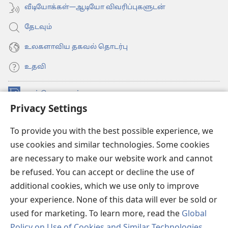
வீடியோக்கள்—ஆடியோ விவரிப்புகளுடன்
தேடவும்
உலகளாவிய தகவல் தொடர்பு
உதவி
நன்கொடைகள்
(opens
Privacy Settings
new
window)
உவாட்ச்டவர் ஆன்லைன் லைப்ரரி™
(opens
To provide you with the best possible experience, we
new
use cookies and similar technologies. Some cookies
®
JW Hub
window)
(opens
are necessary to make our website work and cannot
new
be refused. You can accept or decline the use of
JW லைப்ரரி
window)
additional cookies, which we use only to improve
உவாட்ச்டவர் லைப்ரரி
your experience. None of this data will ever be sold or
used for marketing. To learn more, read the
Global