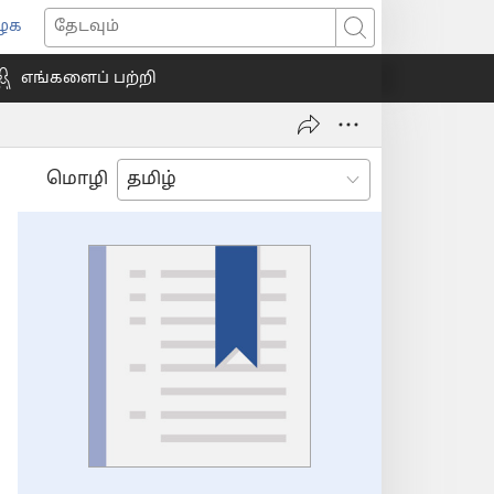
ைக
ns
தேடவும்
எங்களைப் பற்றி
ow)
மொழி