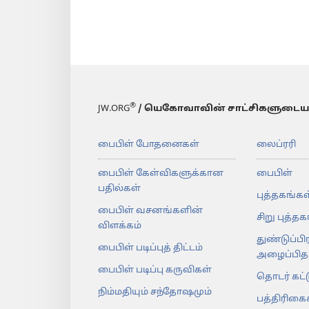
®
JW.ORG
/ யெகோவாவின் சாட்சிகளுடைய
பைபிள் போதனைகள்
லைப்ரரி
பைபிள் கேள்விகளுக்கான
பைபிள்
பதில்கள்
புத்தகங்கள
பைபிள் வசனங்களின்
சிறு புத்த
விளக்கம்
துண்டுப்பி
பைபிள் படிப்புத் திட்டம்
அழைப்பிதழ
பைபிள் படிப்பு கருவிகள்
தொடர் கட்
நிம்மதியும் சந்தோஷமும்
பத்திரிகை