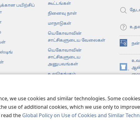
கூட்டங்கள்
க்கான பயிற்சிப்
தேடவ
்
நினைவு நாள்
்
மாநாடுகள்
உதவ
்
யெகோவாவின்
சாட்சிகளுடைய வேலைகள்
ள்
நன
(opens
யெகோவாவின்
ஸ்டிங்
new
சாட்சிகளுடைய
window)
உவா
ள்
அனுபவங்கள்
ஆன
(opens
உலகெங்கும்
லைப
new
டகங்கள்
window)
JW 
முள்ள பைபிள்
ence, we use cookies and similar technologies. Some cooki
the use of additional cookies, which we use only to improve 
, read the
Global Policy on Use of Cookies and Similar Tech
er Bible and Tract Society of Pennsylvania.
விதிமுறைகள்
|
தனியுர