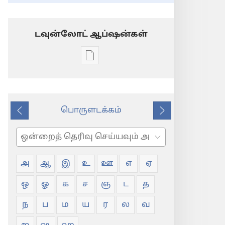
டவுன்லோட் ஆப்ஷன்கள்
டிஜிட்டல்
பிரசுர
டவுன்லோடு
தெரிவுகள்
பொருளடக்கம்
சொல்
முந்தைய
அடுத்து
பட்டியல்
தேடவும்
அ
ஆ
இ
உ
ஊ
எ
ஏ
ஒ
ஓ
க
ச
ஞ
ட
த
ந
ப
ம
ய
ர
ல
வ