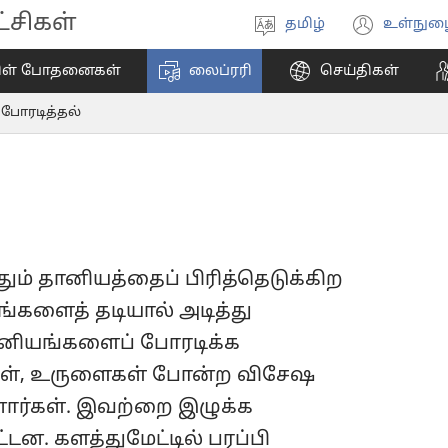
சிகள்
தமிழ்
உள்நுழ
மொழியை
(ope
தேர்ந்தெடுங்கள்
new
ிள் போதனைகள்
லைப்ரரி
செய்திகள்
wind
போரடித்தல்
்தும் தானியத்தைப் பிரித்தெடுக்கிற
களைத் தடியால் அடித்து
ானியங்களைப் போரடிக்க
கள், உருளைகள் போன்ற விசேஷ
ார்கள். இவற்றை இழுக்க
டன. களத்துமேட்டில் பரப்பி