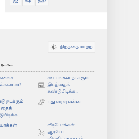
ஜ
ஷ
ஹ
நிறத்தை மாற்ற
க்க...
களைச்
கூட்டங்கள் நடக்கும்
ிக்கலாமா?
இடத்தைக்
(opens
கண்டுபிடிக்க...
new
டு நடக்கும்
window)
புது வரவு என்ன
்தைக்
பிடிக்க...
வீடியோக்கள்—
யோக்கள்
ஆடியோ
விவரிப்புகளுடன்