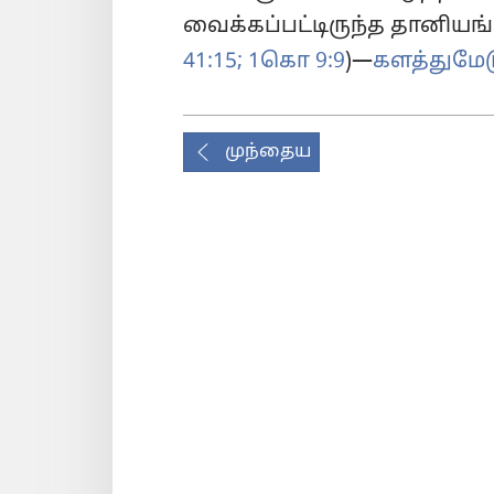
வைக்கப்பட்டிருந்த தானியங
41:15;
1கொ 9:9
)—
களத்துமேட
முந்தைய