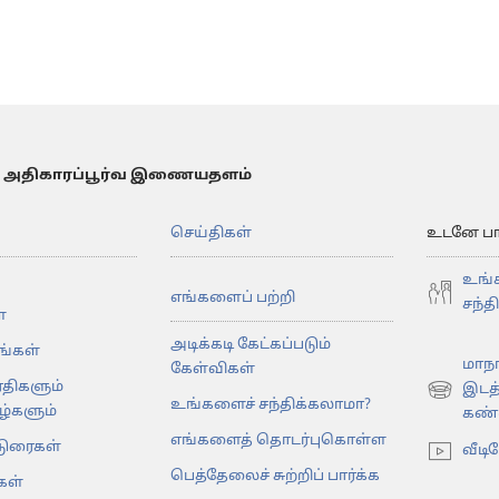
 அதிகாரப்பூர்வ இணையதளம்
செய்திகள்
உடனே பார்
உங்
எங்களைப் பற்றி
சந்த
்
அடிக்கடி கேட்கப்படும்
கங்கள்
மாநா
கேள்விகள்
ரதிகளும்
இடத
(opens
உங்களைச் சந்திக்கலாமா?
்களும்
கண்டு
new
எங்களைத் தொடர்புகொள்ள
டுரைகள்
window)
வீடி
பெத்தேலைச் சுற்றிப் பார்க்க
கள்