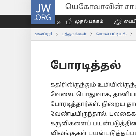
JW.ORG
யெகோவாவின் சாட்
முதல் பக்கம்
பைப
லைப்ரரி
புத்தகங்கள்
சொல் பட்டியல்
போரடித்தல்
கதிரிலிருந்தும் உமியிலிருந
வேலை. பொதுவாக, தானியங்
போரடித்தார்கள். நிறைய த
வேண்டியிருந்தால், பலகை
கருவிகளைப் பயன்படுத்தின
விலங்குகள் பயன்படுத்தப்பட்