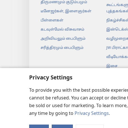
திருமணமும் குடும்பமும்
கூட்டங்களு
டீனேஜர்கள், இளைஞர்கள்
புத்தகங்கள
பிள்ளைகள்
நிகழ்ச்சிகள
கடவுள்மேல் விசுவாசம்
இன்டெக்ஸ
அறிவியலும் பைபிளும்
வழிமுறைக
சரித்திரமும் பைபிளும்
JW பிராட்கா
வீடியோக்க
இசை
ஆடியோ நா
Privacy Settings
உயிரோட்ட
To provide you with the best possible experi
வாசிப்பு
cannot be refused. You can accept or decline 
be sold or used for marketing. To learn more
any time by going to
Privacy Settings
.
Copyright
© 2026 Watch Tow