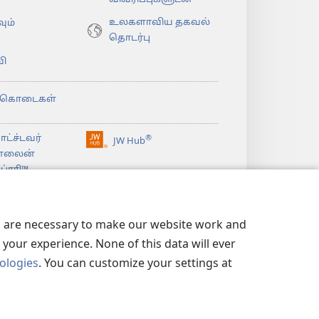
உலகளாவிய தகவல்
ும்
தொடர்பு
ி
்கொடைகள்
ட்ச்டவர்
®
JW Hub
(opens
்லைன்
new
்ரரி™
window)
உவாட்ச்டவர்
லைப்ரரி
லைப்ரரி
es are necessary to make our website work and
your experience. None of this data will ever
nologies
. You can customize your settings at
ிமை
|
ப்ரைவசி செட்டிங்