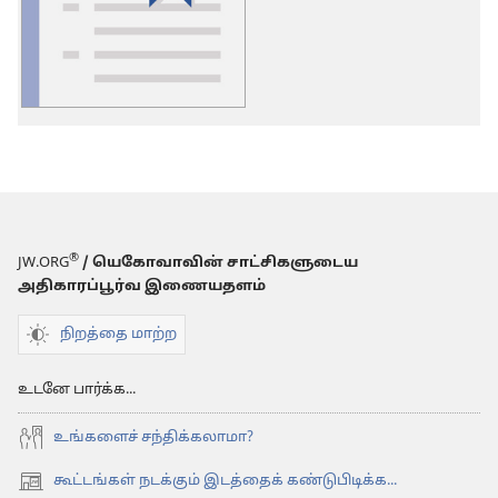
பிரசுர
டவுன்லோடு
தெரிவுகள்
சொல்
பட்டியல்
®
JW.ORG
/ யெகோவாவின் சாட்சிகளுடைய
அதிகாரப்பூர்வ இணையதளம்
நிறத்தை மாற்ற
உடனே பார்க்க...
உங்களைச் சந்திக்கலாமா?
கூட்டங்கள் நடக்கும் இடத்தைக் கண்டுபிடிக்க...
(opens