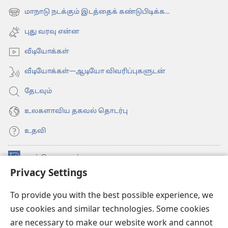
new
மாநாடு நடக்கும் இடத்தைக் கண்டுபிடிக்க...
(opens
window)
new
புது வரவு என்ன
window)
வீடியோக்கள்
வீடியோக்கள்—ஆடியோ விவரிப்புகளுடன்
தேடவும்
உலகளாவிய தகவல் தொடர்பு
உதவி
நன்கொடைகள்
(opens
Privacy Settings
new
window)
உவாட்ச்டவர் ஆன்லைன் லைப்ரரி™
(opens
To provide you with the best possible experience, we
new
use cookies and similar technologies. Some cookies
®
JW Hub
window)
(opens
are necessary to make our website work and cannot