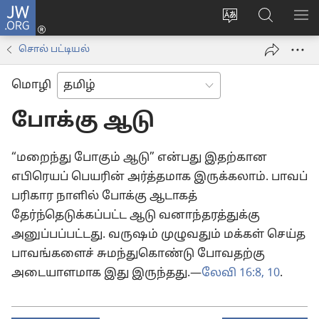
JW.ORG
உள்நுழைக
மொழியை
JW.ORG-
மெ
(opens
மாற்றவும்
ல்
காட
new
சொல் பட்டியல்
தேடவும்
window)
மொழி
போக்கு ஆடு
“மறைந்து போகும் ஆடு” என்பது இதற்கான
எபிரெயப் பெயரின் அர்த்தமாக இருக்கலாம். பாவப்
பரிகார நாளில் போக்கு ஆடாகத்
தேர்ந்தெடுக்கப்பட்ட ஆடு வனாந்தரத்துக்கு
அனுப்பப்பட்டது. வருஷம் முழுவதும் மக்கள் செய்த
பாவங்களைச் சுமந்துகொண்டு போவதற்கு
அடையாளமாக இது இருந்தது.—
லேவி 16:8,
10
.