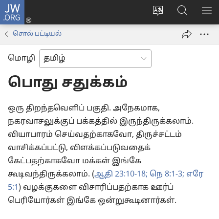
JW.ORG
உள்நுழைக
மொழியை
JW.ORG-
மெ
(opens
மாற்றவும்
ல்
காட
new
சொல் பட்டியல்
தேடவும்
window)
மொழி
பொது சதுக்கம்
ஒரு திறந்தவெளிப் பகுதி. அநேகமாக,
நகரவாசலுக்குப் பக்கத்தில் இருந்திருக்கலாம்.
வியாபாரம் செய்வதற்காகவோ, திருச்சட்டம்
வாசிக்கப்பட்டு, விளக்கப்படுவதைக்
கேட்பதற்காகவோ மக்கள் இங்கே
கூடிவந்திருக்கலாம். (
ஆதி 23:10-18;
நெ 8:1-3;
எரே
5:1
) வழக்குகளை விசாரிப்பதற்காக ஊர்ப்
பெரியோர்கள் இங்கே ஒன்றுகூடினார்கள்.