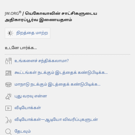
®
JW.ORG
/ யெகோவாவின் சாட்சிகளுடைய
அதிகாரப்பூர்வ இணையதளம்
நிறத்தை மாற்ற
உடனே பார்க்க...
உங்களைச் சந்திக்கலாமா?
கூட்டங்கள் நடக்கும் இடத்தைக் கண்டுபிடிக்க...
(opens
new
மாநாடு நடக்கும் இடத்தைக் கண்டுபிடிக்க...
(opens
window)
new
புது வரவு என்ன
window)
வீடியோக்கள்
வீடியோக்கள்—ஆடியோ விவரிப்புகளுடன்
தேடவும்