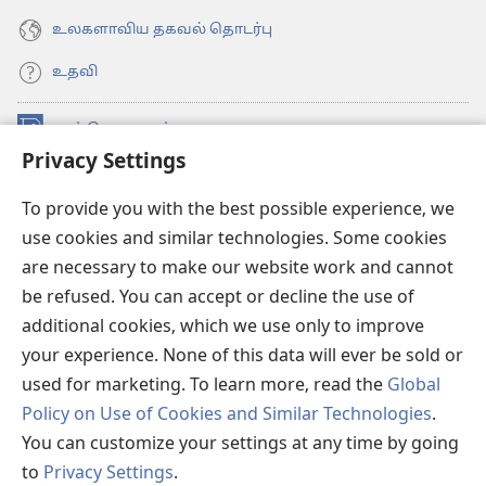
உலகளாவிய தகவல் தொடர்பு
உதவி
நன்கொடைகள்
(opens
Privacy Settings
new
window)
உவாட்ச்டவர் ஆன்லைன் லைப்ரரி™
(opens
To provide you with the best possible experience, we
new
use cookies and similar technologies. Some cookies
®
JW Hub
window)
(opens
are necessary to make our website work and cannot
new
be refused. You can accept or decline the use of
JW லைப்ரரி
window)
additional cookies, which we use only to improve
உவாட்ச்டவர் லைப்ரரி
your experience. None of this data will ever be sold or
used for marketing. To learn more, read the
Global
Policy on Use of Cookies and Similar Technologies
.
You can customize your settings at any time by going
Copyright
© 2026 Watch Tower Bible and Tract Society of Pennsylvania.
to
Privacy Settings
.