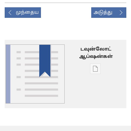
முந்தைய
அடுத்து
டவுன்லோட்
ஆப்ஷன்கள்
டிஜிட்டல்
பிரசுர
டவுன்லோடு
தெரிவுகள்
சொல்
பட்டியல்