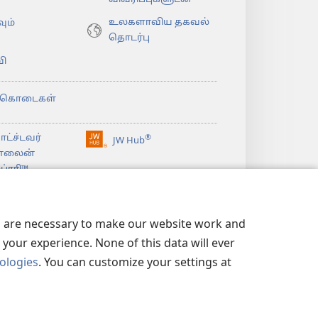
உலகளாவிய தகவல்
ும்
தொடர்பு
ி
்கொடைகள்
ட்ச்டவர்
®
JW Hub
(opens
்லைன்
new
்ரரி™
window)
உவாட்ச்டவர்
லைப்ரரி
லைப்ரரி
es are necessary to make our website work and
your experience. None of this data will ever
nologies
. You can customize your settings at
ிமை
|
ப்ரைவசி செட்டிங்