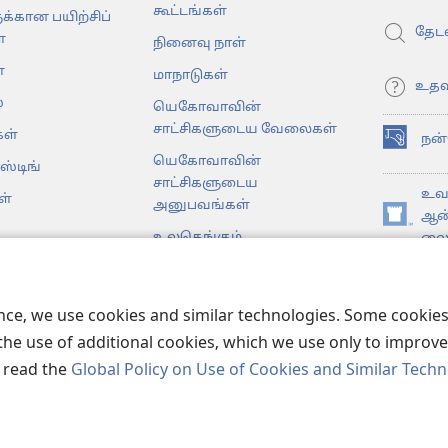
கூட்டங்கள்
க்கான பயிற்சிப்
தேடவ
்
நினைவு நாள்
்
மாநாடுகள்
உதவ
்
யெகோவாவின்
சாட்சிகளுடைய வேலைகள்
ள்
நன
(opens
யெகோவாவின்
ஸ்டிங்
new
சாட்சிகளுடைய
window)
உவா
ள்
அனுபவங்கள்
ஆன
(opens
உலகெங்கும்
லைப
new
டகங்கள்
window)
JW 
முள்ள பைபிள்
ence, we use cookies and similar technologies. Some cooki
the use of additional cookies, which we use only to improve 
, read the
Global Policy on Use of Cookies and Similar Tech
er Bible and Tract Society of Pennsylvania.
விதிமுறைகள்
|
தனியுர