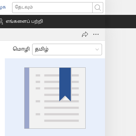
ைக
ns
தேடவும்
எங்களைப் பற்றி
ow)
மொழி