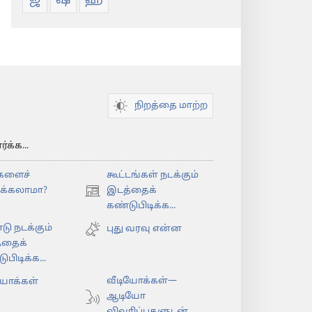
ஜ
ஷ
ஹ
நிறத்தை மாற்ற
க்க...
களைச்
கூட்டங்கள் நடக்கும்
ிக்கலாமா?
இடத்தைக்
(opens
கண்டுபிடிக்க...
new
டு நடக்கும்
window)
புது வரவு என்ன
்தைக்
பிடிக்க...
வீடியோக்கள்—
யோக்கள்
ஆடியோ
விவரிப்புகளுடன்