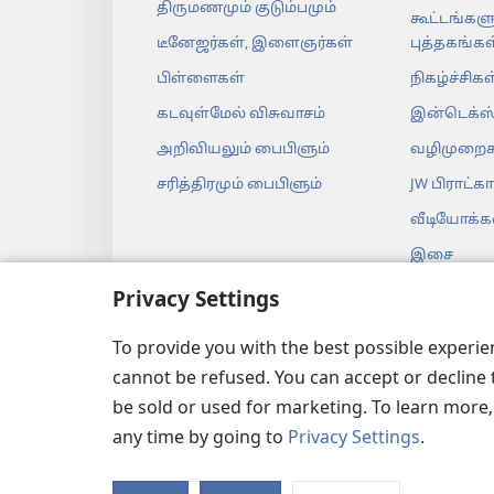
திருமணமும் குடும்பமும்
கூட்டங்களு
டீனேஜர்கள், இளைஞர்கள்
புத்தகங்கள
பிள்ளைகள்
நிகழ்ச்சிகள
கடவுள்மேல் விசுவாசம்
இன்டெக்ஸ
அறிவியலும் பைபிளும்
வழிமுறைக
சரித்திரமும் பைபிளும்
JW பிராட்கா
வீடியோக்க
இசை
ஆடியோ நா
Privacy Settings
உயிரோட்ட
To provide you with the best possible experi
வாசிப்பு
cannot be refused. You can accept or decline 
be sold or used for marketing. To learn more
any time by going to
Privacy Settings
.
Copyright
© 2026 Watch Tow