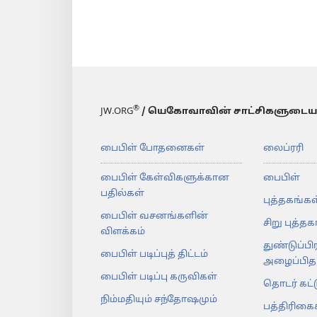
®
JW.ORG
/ யெகோவாவின் சாட்சிகளுடைய
பைபிள் போதனைகள்
லைப்ரரி
பைபிள் கேள்விகளுக்கான
பைபிள்
பதில்கள்
புத்தகங்கள
பைபிள் வசனங்களின்
சிறு புத்த
விளக்கம்
துண்டுப்பி
பைபிள் படிப்புத் திட்டம்
அழைப்பிதழ
பைபிள் படிப்பு கருவிகள்
தொடர் கட்
நிம்மதியும் சந்தோஷமும்
பத்திரிகை