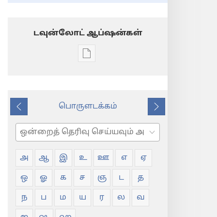
டவுன்லோட் ஆப்ஷன்கள்
டிஜிட்டல்
பிரசுர
டவுன்லோடு
தெரிவுகள்
பொருளடக்கம்
சொல்
முந்தைய
அடுத்து
பட்டியல்
தேடவும்
அ
ஆ
இ
உ
ஊ
எ
ஏ
ஒ
ஓ
க
ச
ஞ
ட
த
ந
ப
ம
ய
ர
ல
வ