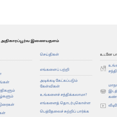
 அதிகாரப்பூர்வ இணையதளம்
செய்திகள்
உடனே பார்
உங்
எங்களைப் பற்றி
சந்த
்
அடிக்கடி கேட்கப்படும்
கங்கள்
மாநா
கேள்விகள்
ரதிகளும்
இடத
(opens
உங்களைச் சந்திக்கலாமா?
்களும்
கண்டு
new
எங்களைத் தொடர்புகொள்ள
டுரைகள்
window)
வீடி
பெத்தேலைச் சுற்றிப் பார்க்க
கள்