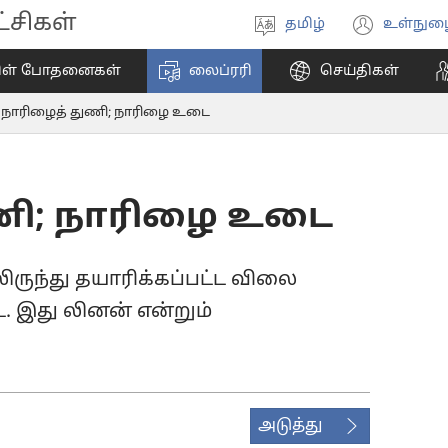
சிகள்
தமிழ்
உள்நுழ
மொழியை
(ope
தேர்ந்தெடுங்கள்
new
ிள் போதனைகள்
லைப்ரரி
செய்திகள்
wind
நாரிழைத் துணி; நாரிழை உடை
ணி; நாரிழை உடை
ிருந்து தயாரிக்கப்பட்ட விலை
. இது லினன் என்றும்
அடுத்து