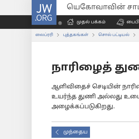
JW.ORG
யெகோவாவின் சாட்
முதல் பக்கம்
பைப
லைப்ரரி
புத்தகங்கள்
சொல் பட்டியல்
நாரிழைத் து
ஆளிவிதைச் செடியின் நாரில
உயர்ந்த துணி அல்லது உடை
அழைக்கப்படுகிறது.
முந்தைய