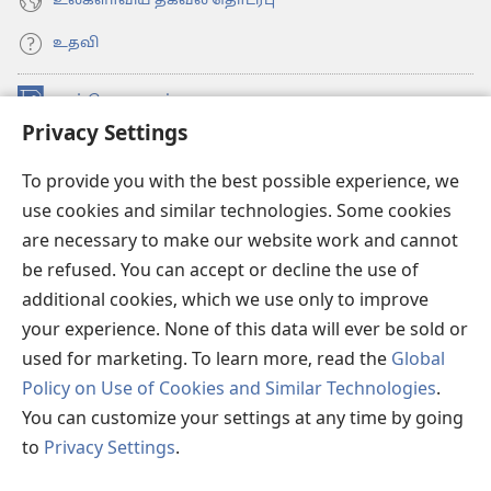
உலகளாவிய தகவல் தொடர்பு
உதவி
நன்கொடைகள்
(opens
Privacy Settings
new
window)
உவாட்ச்டவர் ஆன்லைன் லைப்ரரி™
(opens
To provide you with the best possible experience, we
new
use cookies and similar technologies. Some cookies
®
JW Hub
window)
(opens
are necessary to make our website work and cannot
new
be refused. You can accept or decline the use of
JW லைப்ரரி
window)
additional cookies, which we use only to improve
உவாட்ச்டவர் லைப்ரரி
your experience. None of this data will ever be sold or
used for marketing. To learn more, read the
Global
Policy on Use of Cookies and Similar Technologies
.
You can customize your settings at any time by going
Copyright
© 2026 Watch Tower Bible and Tract Society of Pennsylvania.
to
Privacy Settings
.
விதிமுறைகள்
|
தனியுரிமை
|
ப்ரைவசி செட்டிங்
S