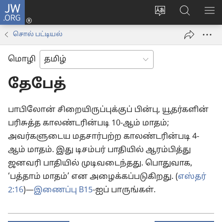
JW.ORG
உள்நுழைக
மொழியை
JW.ORG-
மெ
(opens
மாற்றவும்
ல்
காட
new
சொல் பட்டியல்
தேடவும்
window)
மொழி
தேபேத்
பாபிலோன் சிறையிருப்புக்குப் பின்பு, யூதர்களின்
பரிசுத்த காலண்டரின்படி 10-ஆம் மாதம்;
அவர்களுடைய மதசார்பற்ற காலண்டரின்படி 4-
ஆம் மாதம். இது டிசம்பர் பாதியில் ஆரம்பித்து
ஜனவரி பாதியில் முடிவடைந்தது. பொதுவாக,
‘பத்தாம் மாதம்’ என அழைக்கப்படுகிறது. (
எஸ்தர்
2:16
)—
இணைப்பு B15
-ஐப் பாருங்கள்.