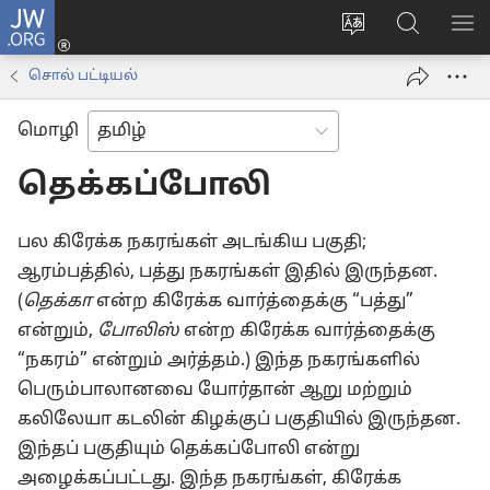
JW.ORG
உள்நுழைக
மொழியை
JW.ORG-
மெ
(opens
மாற்றவும்
ல்
காட
new
சொல் பட்டியல்
தேடவும்
window)
மொழி
தெக்கப்போலி
பல கிரேக்க நகரங்கள் அடங்கிய பகுதி;
ஆரம்பத்தில், பத்து நகரங்கள் இதில் இருந்தன.
(
தெக்கா
என்ற கிரேக்க வார்த்தைக்கு “பத்து”
என்றும்,
போலிஸ்
என்ற கிரேக்க வார்த்தைக்கு
“நகரம்” என்றும் அர்த்தம்.) இந்த நகரங்களில்
பெரும்பாலானவை யோர்தான் ஆறு மற்றும்
கலிலேயா கடலின் கிழக்குப் பகுதியில் இருந்தன.
இந்தப் பகுதியும் தெக்கப்போலி என்று
அழைக்கப்பட்டது. இந்த நகரங்கள், கிரேக்க