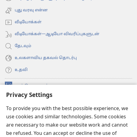
(opens
window)
new
புது வரவு என்ன
window)
வீடியோக்கள்
வீடியோக்கள்—ஆடியோ விவரிப்புகளுடன்
தேடவும்
உலகளாவிய தகவல் தொடர்பு
உதவி
நன்கொடைகள்
(opens
Privacy Settings
new
window)
உவாட்ச்டவர் ஆன்லைன் லைப்ரரி™
(opens
To provide you with the best possible experience, we
new
use cookies and similar technologies. Some cookies
®
JW Hub
window)
(opens
are necessary to make our website work and cannot
new
be refused. You can accept or decline the use of
JW லைப்ரரி
window)