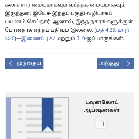
கலாச்சார மையமாகவும் வர்த்தக மையமாகவும்
இருந்தன. இயேசு இந்தப் பகுதி வழியாகப்
பயணம் செய்தார். ஆனால், இந்த நகரங்களுக்குள்
போனதாக எந்தப் பதிவும் இல்லை. (
மத் 4:25;
மாற்
5:20
)—
இணைப்பு A7
மற்றும்
B10
-ஐப் பாருங்கள்.
முந்தைய
அடுத்து
டவுன்லோட்
ஆப்ஷன்கள்
டிஜிட்டல்
பிரசுர