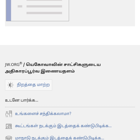
டவுன்லோடு
தெரிவுகள்
சொல்
பட்டியல்
®
JW.ORG
/ யெகோவாவின் சாட்சிகளுடைய
அதிகாரப்பூர்வ இணையதளம்
நிறத்தை மாற்ற
உடனே பார்க்க...
உங்களைச் சந்திக்கலாமா?
கூட்டங்கள் நடக்கும் இடத்தைக் கண்டுபிடிக்க...
(opens
new
மாநாடு நடக்கும் இடத்தைக் கண்டுபிடிக்க...