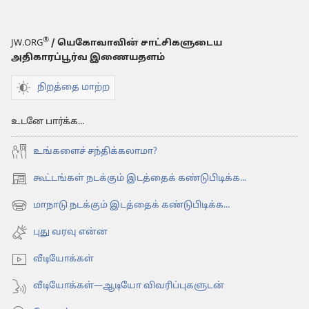
®
JW.ORG
/ யெகோவாவின் சாட்சிகளுடைய
அதிகாரப்பூர்வ இணையதளம்
நிறத்தை மாற்ற
உடனே பார்க்க...
உங்களைச் சந்திக்கலாமா?
கூட்டங்கள் நடக்கும் இடத்தைக் கண்டுபிடிக்க...
(opens
new
மாநாடு நடக்கும் இடத்தைக் கண்டுபிடிக்க...
(opens
window)
new
புது வரவு என்ன
window)
வீடியோக்கள்
வீடியோக்கள்—ஆடியோ விவரிப்புகளுடன்