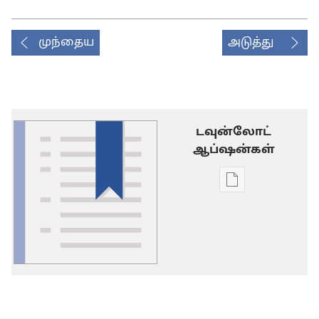
முந்தைய
அடுத்து
டவுன்லோட்
ஆப்ஷன்கள்
டிஜிட்டல்
பிரசுர
டவுன்லோடு
தெரிவுகள்
சொல்
பட்டியல்