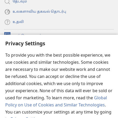
தேடவும்
உலகளாவிய தகவல் தொடர்பு
உதவி
நன்கொடைகள்
(opens
Privacy Settings
new
window)
உவாட்ச்டவர் ஆன்லைன் லைப்ரரி™
(opens
To provide you with the best possible experience, we
new
use cookies and similar technologies. Some cookies
®
JW Hub
window)
(opens
are necessary to make our website work and cannot
new
be refused. You can accept or decline the use of
JW லைப்ரரி
window)
additional cookies, which we use only to improve
உவாட்ச்டவர் லைப்ரரி
your experience. None of this data will ever be sold or
used for marketing. To learn more, read the
Global
Policy on Use of Cookies and Similar Technologies
.
You can customize your settings at any time by going
Copyright
© 2026 Watch Tower Bible and Tract Society of Pennsylvania.