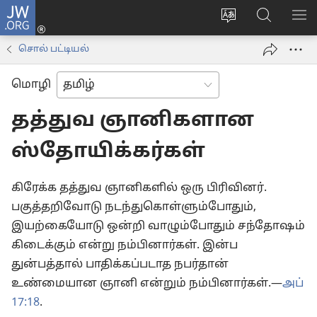
JW.ORG
உள்நுழைக
மொழியை
JW.ORG-
மெ
(opens
மாற்றவும்
ல்
காட
new
சொல் பட்டியல்
தேடவும்
window)
மொழி
தத்துவ ஞானிகளான
ஸ்தோயிக்கர்கள்
கிரேக்க தத்துவ ஞானிகளில் ஒரு பிரிவினர்.
பகுத்தறிவோடு நடந்துகொள்ளும்போதும்,
இயற்கையோடு ஒன்றி வாழும்போதும் சந்தோஷம்
கிடைக்கும் என்று நம்பினார்கள். இன்ப
துன்பத்தால் பாதிக்கப்படாத நபர்தான்
உண்மையான ஞானி என்றும் நம்பினார்கள்.—
அப்
17:18
.