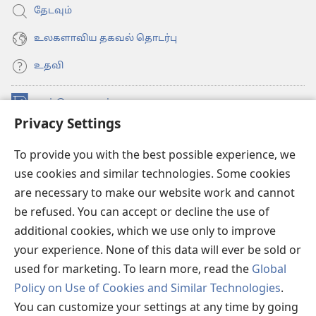
தேடவும்
உலகளாவிய தகவல் தொடர்பு
உதவி
நன்கொடைகள்
(opens
Privacy Settings
new
window)
உவாட்ச்டவர் ஆன்லைன் லைப்ரரி™
(opens
To provide you with the best possible experience, we
new
use cookies and similar technologies. Some cookies
®
JW Hub
window)
(opens
are necessary to make our website work and cannot
new
be refused. You can accept or decline the use of
JW லைப்ரரி
window)
additional cookies, which we use only to improve
உவாட்ச்டவர் லைப்ரரி
your experience. None of this data will ever be sold or
used for marketing. To learn more, read the
Global
Policy on Use of Cookies and Similar Technologies
.
You can customize your settings at any time by going