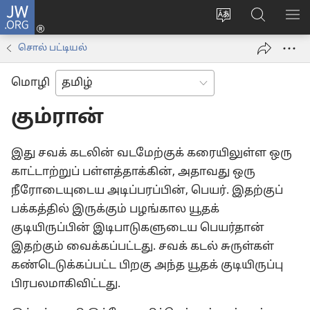
JW.ORG
உள்நுழைக
மொழியை
JW.ORG-
மெ
(opens
மாற்றவும்
ல்
காட
new
சொல் பட்டியல்
தேடவும்
window)
மொழி
கும்ரான்
இது சவக் கடலின் வடமேற்குக் கரையிலுள்ள ஒரு
காட்டாற்றுப் பள்ளத்தாக்கின், அதாவது ஒரு
நீரோடையுடைய அடிப்பரப்பின், பெயர். இதற்குப்
பக்கத்தில் இருக்கும் பழங்கால யூதக்
குடியிருப்பின் இடிபாடுகளுடைய பெயர்தான்
இதற்கும் வைக்கப்பட்டது. சவக் கடல் சுருள்கள்
கண்டெடுக்கப்பட்ட பிறகு அந்த யூதக் குடியிருப்பு
பிரபலமாகிவிட்டது.