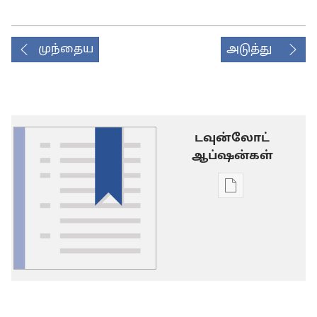
முந்தைய
அடுத்து
டவுன்லோட்
ஆப்ஷன்கள்
டிஜிட்டல்
பிரசுர
டவுன்லோடு
தெரிவுகள்
சொல்
பட்டியல்