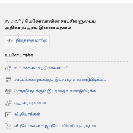
®
JW.ORG
/ யெகோவாவின் சாட்சிகளுடைய
அதிகாரப்பூர்வ இணையதளம்
நிறத்தை மாற்ற
உடனே பார்க்க...
உங்களைச் சந்திக்கலாமா?
கூட்டங்கள் நடக்கும் இடத்தைக் கண்டுபிடிக்க...
(opens
new
மாநாடு நடக்கும் இடத்தைக் கண்டுபிடிக்க...
(opens
window)
new
புது வரவு என்ன
window)
வீடியோக்கள்
வீடியோக்கள்—ஆடியோ விவரிப்புகளுடன்