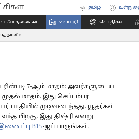
சிகள்
தமிழ்
உள்நுழ
மொழியை
(ope
தேர்ந்தெடுங்கள்
new
ிள் போதனைகள்
லைப்ரரி
செய்திகள்
wind
ஏத்தானீம்
்டரின்படி 7-ஆம் மாதம்; அவர்களுடைய
முதல் மாதம். இது செப்டம்பர்
ர் பாதியில் முடிவடைந்தது. யூதர்கள்
வந்த பிறகு, இது திஷ்ரி என்று
இணைப்பு B15
-ஐப் பாருங்கள்.