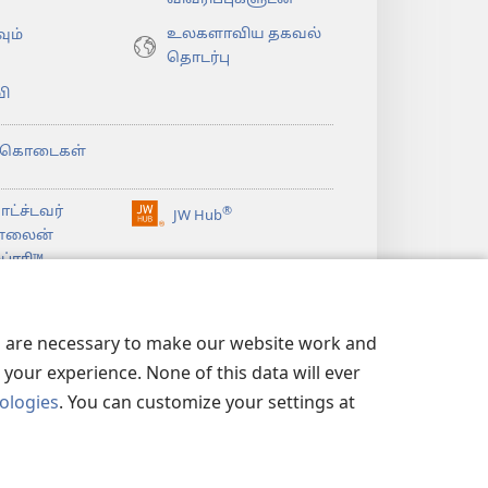
உலகளாவிய தகவல்
ும்
தொடர்பு
ி
்கொடைகள்
ட்ச்டவர்
®
JW Hub
(opens
்லைன்
new
்ரரி™
window)
உவாட்ச்டவர்
லைப்ரரி
லைப்ரரி
es are necessary to make our website work and
your experience. None of this data will ever
nologies
. You can customize your settings at
ிமை
|
ப்ரைவசி செட்டிங்