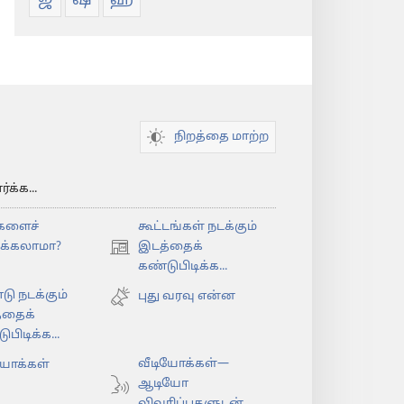
ஜ
ஷ
ஹ
நிறத்தை மாற்ற
க்க...
களைச்
கூட்டங்கள் நடக்கும்
ிக்கலாமா?
இடத்தைக்
(opens
கண்டுபிடிக்க...
new
டு நடக்கும்
window)
புது வரவு என்ன
்தைக்
பிடிக்க...
வீடியோக்கள்—
யோக்கள்
ஆடியோ
விவரிப்புகளுடன்