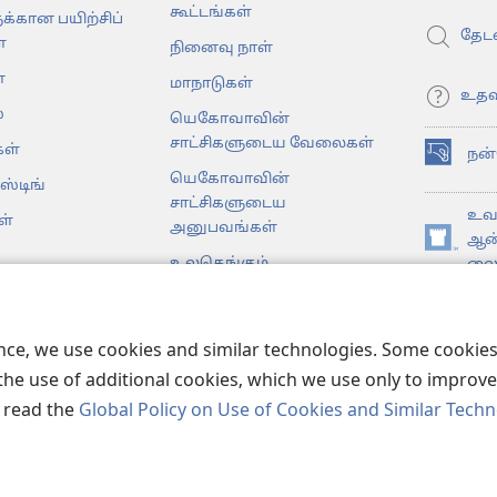
கூட்டங்கள்
க்கான பயிற்சிப்
தேடவ
்
நினைவு நாள்
்
மாநாடுகள்
உதவ
்
யெகோவாவின்
சாட்சிகளுடைய வேலைகள்
ள்
நன
(opens
யெகோவாவின்
ஸ்டிங்
new
சாட்சிகளுடைய
window)
உவா
ள்
அனுபவங்கள்
ஆன
(opens
உலகெங்கும்
லைப
new
டகங்கள்
window)
JW 
முள்ள பைபிள்
ence, we use cookies and similar technologies. Some cooki
the use of additional cookies, which we use only to improve 
, read the
Global Policy on Use of Cookies and Similar Tech
er Bible and Tract Society of Pennsylvania.
விதிமுறைகள்
|
தனியுர