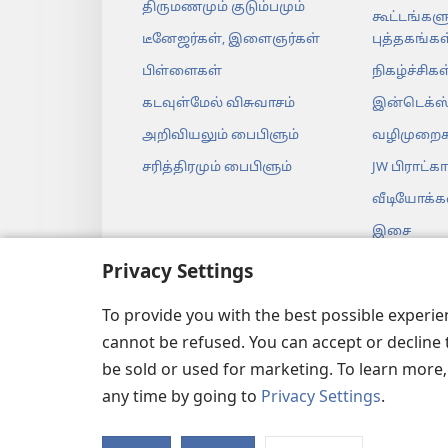
திருமணமும் குடும்பமும்
கூட்டங்களு
டீனேஜர்கள், இளைஞர்கள்
புத்தகங்கள
பிள்ளைகள்
நிகழ்ச்சிகள
கடவுள்மேல் விசுவாசம்
இன்டெக்ஸ
அறிவியலும் பைபிளும்
வழிமுறைக
சரித்திரமும் பைபிளும்
JW பிராட்கா
வீடியோக்க
இசை
ஆடியோ நா
Privacy Settings
உயிரோட்ட
To provide you with the best possible experi
வாசிப்பு
cannot be refused. You can accept or decline 
be sold or used for marketing. To learn more
any time by going to
Privacy Settings
.
Copyright
© 2026 Watch Tow