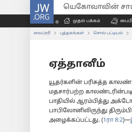
JW.ORG
யெகோவாவின் சாட்
முதல் பக்கம்
பைப
லைப்ரரி
புத்தகங்கள்
சொல் பட்டியல்
ஏத்தானீம்
யூதர்களின் பரிசுத்த காலண
மதசார்பற்ற காலண்டரின்படி 
பாதியில் ஆரம்பித்து அக்டோப
பாபிலோனிலிருந்து திரும்பி 
அழைக்கப்பட்டது. (
1ரா 8:2
)—