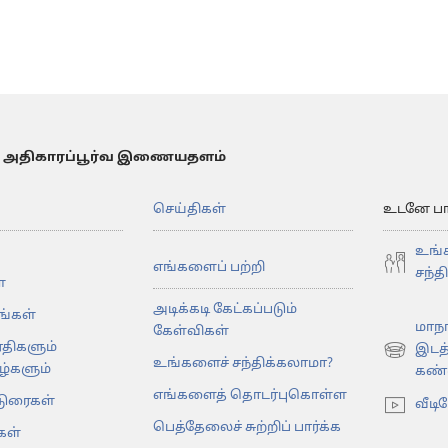
 அதிகாரப்பூர்வ இணையதளம்
செய்திகள்
உடனே பார்
உங்
எங்களைப் பற்றி
சந்த
்
அடிக்கடி கேட்கப்படும்
கங்கள்
மாநா
கேள்விகள்
ரதிகளும்
இடத
(opens
உங்களைச் சந்திக்கலாமா?
்களும்
கண்டு
new
எங்களைத் தொடர்புகொள்ள
டுரைகள்
window)
வீடி
பெத்தேலைச் சுற்றிப் பார்க்க
கள்