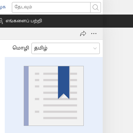
ைக
ns
தேடவும்
எங்களைப் பற்றி
ow)
மொழி