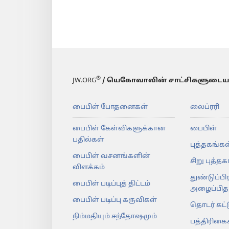
®
JW.ORG
/ யெகோவாவின் சாட்சிகளுடைய
பைபிள் போதனைகள்
லைப்ரரி
பைபிள் கேள்விகளுக்கான
பைபிள்
பதில்கள்
புத்தகங்கள
பைபிள் வசனங்களின்
சிறு புத்த
விளக்கம்
துண்டுப்பி
பைபிள் படிப்புத் திட்டம்
அழைப்பிதழ
பைபிள் படிப்பு கருவிகள்
தொடர் கட்
நிம்மதியும் சந்தோஷமும்
பத்திரிகை