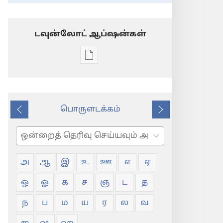
டவுன்லோட் ஆப்ஷன்கள்
டிஜிட்டல்
பிரசுர
டவுன்லோடு
தெரிவுகள்
பொருளடக்கம்
சொல்
முந்தைய
அடுத்து
பட்டியல்
தேடவும்
அ
ஆ
இ
உ
ஊ
எ
ஏ
ஒ
ஓ
க
ச
ஞ
ட
த
ந
ப
ம
ய
ர
ல
வ