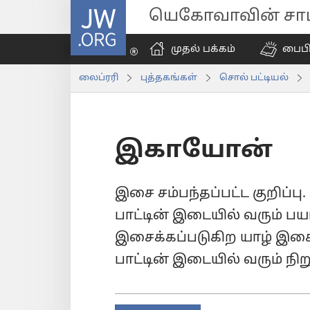
JW.ORG
யெகோவாவின் சாட்
முதல் பக்கம்
பைப
லைப்ரரி
புத்தகங்கள்
சொல் பட்டியல்
இகாயோன்
இசை சம்பந்தப்பட்ட குறிப்ப
பாட்டின் இடையில் வரும் பயப
இசைக்கப்படுகிற யாழ் இசை
பாட்டின் இடையில் வரும் நிறு