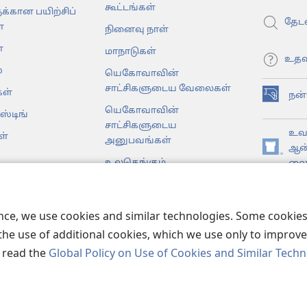
கூட்டங்கள்
க்கான பயிற்சிப்
தேடவ
்
நினைவு நாள்
்
மாநாடுகள்
உதவ
்
யெகோவாவின்
சாட்சிகளுடைய வேலைகள்
ள்
நன
(opens
யெகோவாவின்
ஸ்டிங்
new
சாட்சிகளுடைய
window)
உவா
ள்
அனுபவங்கள்
ஆன
(opens
உலகெங்கும்
லைப
new
டகங்கள்
window)
JW 
முள்ள பைபிள்
ence, we use cookies and similar technologies. Some cooki
the use of additional cookies, which we use only to improve 
, read the
Global Policy on Use of Cookies and Similar Tech
er Bible and Tract Society of Pennsylvania.
விதிமுறைகள்
|
தனியுர