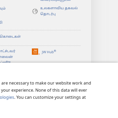
உலகளாவிய தகவல்
ும்
தொடர்பு
ி
்கொடைகள்
ட்ச்டவர்
®
JW Hub
(opens
்லைன்
new
்ரரி™
window)
உவாட்ச்டவர்
லைப்ரரி
லைப்ரரி
es are necessary to make our website work and
your experience. None of this data will ever
nologies
. You can customize your settings at
ிமை
|
ப்ரைவசி செட்டிங்