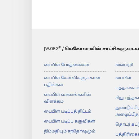
®
JW.ORG
/ யெகோவாவின் சாட்சிகளுடைய
பைபிள் போதனைகள்
லைப்ரரி
பைபிள் கேள்விகளுக்கான
பைபிள்
பதில்கள்
புத்தகங்கள
பைபிள் வசனங்களின்
சிறு புத்த
விளக்கம்
துண்டுப்பி
பைபிள் படிப்புத் திட்டம்
அழைப்பிதழ
பைபிள் படிப்பு கருவிகள்
தொடர் கட்
நிம்மதியும் சந்தோஷமும்
பத்திரிகை