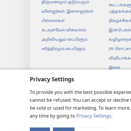
திருமணமும் குடும்பமும்
கூட்டங்களு
டீனேஜர்கள், இளைஞர்கள்
புத்தகங்கள
பிள்ளைகள்
நிகழ்ச்சிகள
கடவுள்மேல் விசுவாசம்
இன்டெக்ஸ
அறிவியலும் பைபிளும்
வழிமுறைக
சரித்திரமும் பைபிளும்
JW பிராட்கா
வீடியோக்க
இசை
ஆடியோ நா
Privacy Settings
உயிரோட்ட
To provide you with the best possible experi
வாசிப்பு
cannot be refused. You can accept or decline 
be sold or used for marketing. To learn more
any time by going to
Privacy Settings
.
Copyright
© 2026 Watch Tow