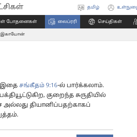
சிகள்
தமிழ்
உள்நுழ
மொழியை
(ope
தேர்ந்தெடுங்கள்
new
ிள் போதனைகள்
லைப்ரரி
செய்திகள்
wind
இகாயோன்
ு. இதை
சங்கீதம் 9:16
-ல் பார்க்கலாம்.
க்தியூட்டுகிற, குறைந்த சுருதியில்
 அல்லது தியானிப்பதற்காகப்
த்தம்.