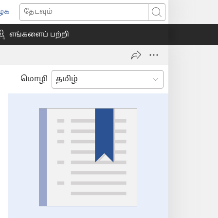
ைக
ns
தேடவும்
எங்களைப் பற்றி
ow)
மொழி