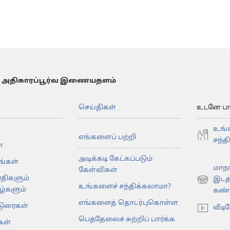
 அதிகாரப்பூர்வ இணையதளம்
செய்திகள்
உடனே பார்
உங்
எங்களைப் பற்றி
சந்த
்
அடிக்கடி கேட்கப்படும்
கங்கள்
மாநா
கேள்விகள்
ரதிகளும்
இடத
(opens
உங்களைச் சந்திக்கலாமா?
்களும்
கண்டு
new
எங்களைத் தொடர்புகொள்ள
டுரைகள்
window)
வீடி
பெத்தேலைச் சுற்றிப் பார்க்க
கள்