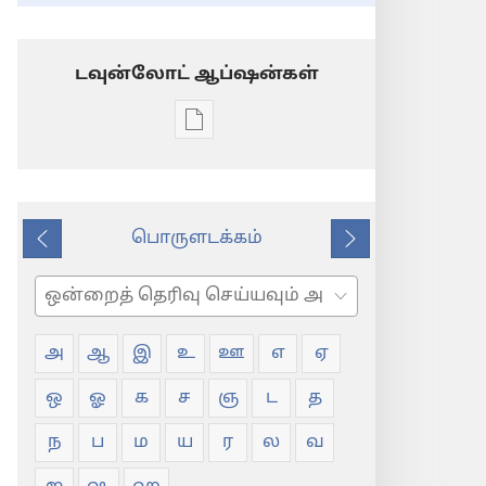
டவுன்லோட் ஆப்ஷன்கள்
டிஜிட்டல்
பிரசுர
டவுன்லோடு
தெரிவுகள்
பொருளடக்கம்
சொல்
முந்தைய
அடுத்து
பட்டியல்
தேடவும்
அ
ஆ
இ
உ
ஊ
எ
ஏ
ஒ
ஓ
க
ச
ஞ
ட
த
ந
ப
ம
ய
ர
ல
வ