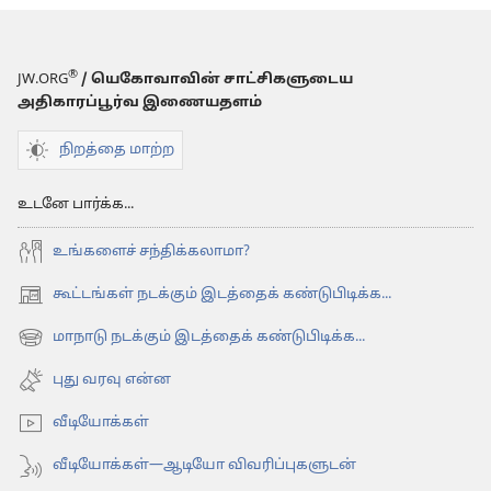
®
JW.ORG
/ யெகோவாவின் சாட்சிகளுடைய
அதிகாரப்பூர்வ இணையதளம்
நிறத்தை மாற்ற
உடனே பார்க்க...
உங்களைச் சந்திக்கலாமா?
கூட்டங்கள் நடக்கும் இடத்தைக் கண்டுபிடிக்க...
(opens
new
மாநாடு நடக்கும் இடத்தைக் கண்டுபிடிக்க...
(opens
window)
new
புது வரவு என்ன
window)
வீடியோக்கள்
வீடியோக்கள்—ஆடியோ விவரிப்புகளுடன்