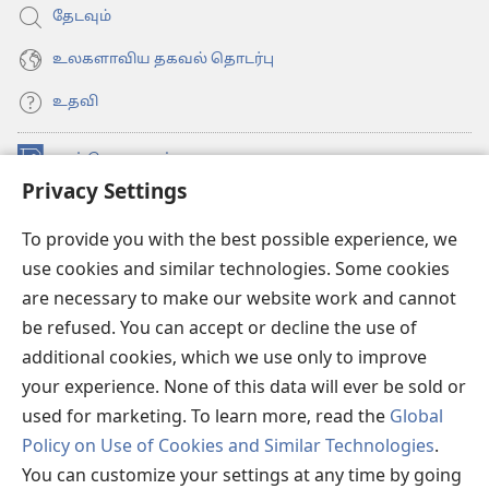
தேடவும்
உலகளாவிய தகவல் தொடர்பு
உதவி
நன்கொடைகள்
(opens
Privacy Settings
new
window)
உவாட்ச்டவர் ஆன்லைன் லைப்ரரி™
(opens
To provide you with the best possible experience, we
new
use cookies and similar technologies. Some cookies
®
JW Hub
window)
(opens
are necessary to make our website work and cannot
new
be refused. You can accept or decline the use of
JW லைப்ரரி
window)
additional cookies, which we use only to improve
உவாட்ச்டவர் லைப்ரரி
your experience. None of this data will ever be sold or
used for marketing. To learn more, read the
Global
Policy on Use of Cookies and Similar Technologies
.
You can customize your settings at any time by going