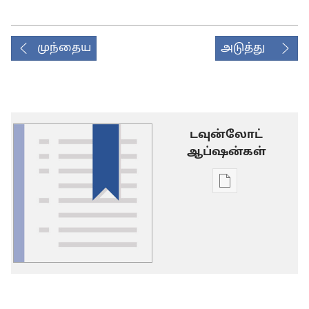
முந்தைய
அடுத்து
டவுன்லோட்
ஆப்ஷன்கள்
டிஜிட்டல்
பிரசுர
டவுன்லோடு
தெரிவுகள்
சொல்
பட்டியல்