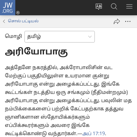
JW.ORG
உள்நுழைக
மொழியை
JW.ORG-
மெ
(opens
மாற்றவும்
ல்
காட
new
சொல் பட்டியல்
தேடவும்
window)
மொழி
அரியோபாகு
அத்தேனே நகரத்தில், அக்ரோபாலிசின் வட
மேற்குப் பகுதியிலுள்ள உயரமான குன்று
அரியோபாகு என்று அழைக்கப்பட்டது. இங்கே
கூட்டங்கள் நடத்திய ஒரு சங்கமும் (நீதிமன்றமும்)
அரியோபாகு என்று அழைக்கப்பட்டது. பவுலின் மத
நம்பிக்கைகளைப் பற்றிக் கேட்பதற்காக தத்துவ
ஞானிகளான ஸ்தோயிக்கர்களும்
எப்பிக்கூரர்களும் அவரை இங்கே
கூட்டிக்கொண்டு வந்தார்கள்.—
அப் 17:19
.