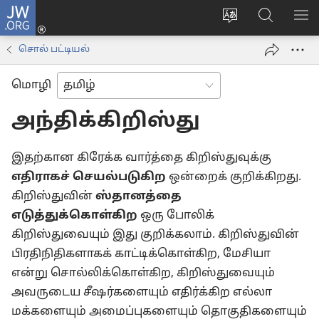
JW.ORG
உள்நுழைக
மொழியை
JW.ORG-
மெ
(opens
மாற்றவும்
ல்
காட
new
சொல் பட்டியல்
தேடவும்
window)
மொழி
அந்திக்கிறிஸ்து
இதற்கான கிரேக்க வார்த்தை கிறிஸ்துவுக்கு
எதிராகச் செயல்படுகிற
ஒன்றைக் குறிக்கிறது.
கிறிஸ்துவின்
ஸ்தானத்தை
எடுத்துக்கொள்கிற
ஒரு போலிக்
கிறிஸ்துவையும் இது குறிக்கலாம். கிறிஸ்துவின்
பிரதிநிதிகளாகக் காட்டிக்கொள்கிற, மேசியா
என்று சொல்லிக்கொள்கிற, கிறிஸ்துவையும்
அவருடைய சீஷர்களையும் எதிர்க்கிற எல்லா
மக்களையும் அமைப்புகளையும் தொகுதிகளையும்