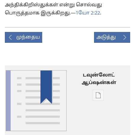
அந்திக்கிறிஸ்துக்கள் என்று சொல்வது
பொருத்தமாக இருக்கிறது.—
1யோ 2:22
.
முந்தைய
அடுத்து
டவுன்லோட்
ஆப்ஷன்கள்
டிஜிட்டல்
பிரசுர
டவுன்லோடு
தெரிவுகள்
சொல்