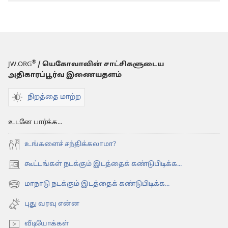
பட்டியல்
®
JW.ORG
/ யெகோவாவின் சாட்சிகளுடைய
அதிகாரப்பூர்வ இணையதளம்
நிறத்தை மாற்ற
உடனே பார்க்க...
உங்களைச் சந்திக்கலாமா?
கூட்டங்கள் நடக்கும் இடத்தைக் கண்டுபிடிக்க...
(opens
new
மாநாடு நடக்கும் இடத்தைக் கண்டுபிடிக்க...
(opens
window)
new
புது வரவு என்ன
window)
வீடியோக்கள்