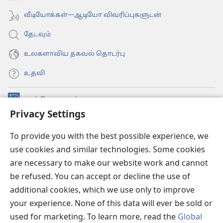
வீடியோக்கள்—ஆடியோ விவரிப்புகளுடன்
தேடவும்
உலகளாவிய தகவல் தொடர்பு
உதவி
நன்கொடைகள்
(opens
Privacy Settings
new
window)
உவாட்ச்டவர் ஆன்லைன் லைப்ரரி™
(opens
To provide you with the best possible experience, we
new
use cookies and similar technologies. Some cookies
®
JW Hub
window)
(opens
are necessary to make our website work and cannot
new
be refused. You can accept or decline the use of
JW லைப்ரரி
window)
additional cookies, which we use only to improve
உவாட்ச்டவர் லைப்ரரி
your experience. None of this data will ever be sold or
used for marketing. To learn more, read the
Global