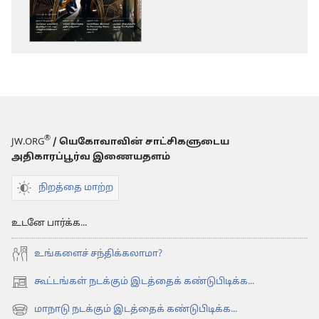
டவுன்லோடு
டவுன்லோட்
தெரிவுகள்
ஆப்ஷன்கள
காவற்கோபுரம்
காவற்கோபு
(படிப்பு
(படிப்பு
இதழ்)
இதழ்)
அக்டோபர்
அக்டோபர்
2015
2015
®
JW.ORG
/ யெகோவாவின் சாட்சிகளுடைய
அதிகாரப்பூர்வ இணையதளம்
நிறத்தை மாற்ற
உடனே பார்க்க...
உங்களைச் சந்திக்கலாமா?
கூட்டங்கள் நடக்கும் இடத்தைக் கண்டுபிடிக்க...
(opens
new
மாநாடு நடக்கும் இடத்தைக் கண்டுபிடிக்க...
(opens