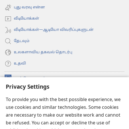
window)
new
புது வரவு என்ன
window)
வீடியோக்கள்
வீடியோக்கள்—ஆடியோ விவரிப்புகளுடன்
தேடவும்
உலகளாவிய தகவல் தொடர்பு
உதவி
நன்கொடைகள்
(opens
Privacy Settings
new
window)
உவாட்ச்டவர் ஆன்லைன் லைப்ரரி™
(opens
To provide you with the best possible experience, we
new
use cookies and similar technologies. Some cookies
®
JW Hub
window)
(opens
are necessary to make our website work and cannot
new
be refused. You can accept or decline the use of
JW லைப்ரரி
window)