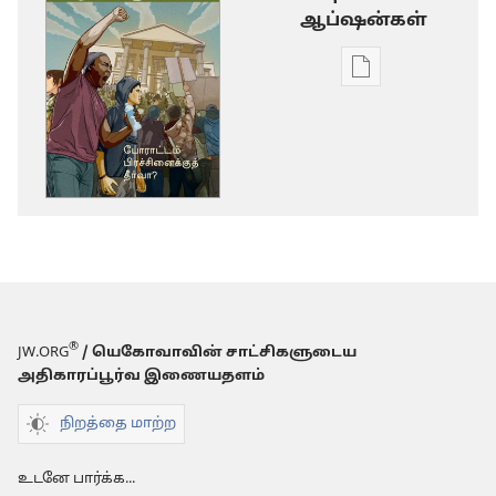
ஆப்ஷன்கள்
டிஜிட்டல்
பிரசுர
டவுன்லோடு
தெரிவுகள்
விழித்தெழு!
போராட்டம்
பிரச்சினைக்கு
தீர்வா?
®
JW.ORG
/ யெகோவாவின் சாட்சிகளுடைய
அதிகாரப்பூர்வ இணையதளம்
நிறத்தை மாற்ற
உடனே பார்க்க...