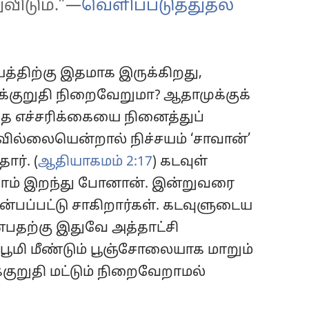
விடும்.”—
வெளிப்படுத்துதல்
்திற்கு இதமாக இருக்கிறது,
்குறுதி நிறைவேறுமா? ஆதாமுக்குக்
்த எச்சரிக்கையை நினைத்துப்
யவில்லையென்றால் நிச்சயம் ‘சாவான்’
ார். (
ஆதியாகமம் 2:17
) கடவுள்
ாம் இறந்து போனான். இன்றுவரை
்பப்பட்டு சாகிறார்கள். கடவுளுடைய
்பதற்கு இதுவே அத்தாட்சி
, பூமி மீண்டும் பூஞ்சோலையாக மாறும்
்குறுதி மட்டும் நிறைவேறாமல்