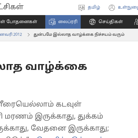
சிகள்
தமிழ்
உள்நுழ
மொழியை
(ope
தேர்ந்தெடுங்கள்
new
ிள் போதனைகள்
லைப்ரரி
செய்திகள்
wind
ஜனவரி 2012
துன்பமே இல்லாத வாழ்க்கை நிச்சயம் வரும்
லாத வாழ்க்கை
ரையெல்லாம் கடவுள்
 மரணம் இருக்காது, துக்கம்
ுக்காது, வேதனை இருக்காது;