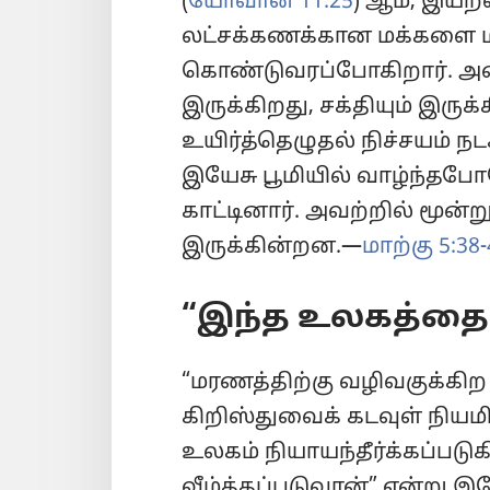
(
யோவான் 11:25
) ஆம், இயற
லட்சக்கணக்கான மக்களை மீண
கொண்டுவரப்போகிறார். அத
இருக்கிறது, சக்தியும் இருக
உயிர்த்தெழுதல் நிச்சயம் நட
இயேசு பூமியில் வாழ்ந்தபோ
காட்டினார். அவற்றில் மூன்
இருக்கின்றன.—
மாற்கு 5:38-
“இந்த உலகத்தை
“மரணத்திற்கு வழிவகுக்கிற ப
கிறிஸ்துவைக் கடவுள் நியமித்
உலகம் நியாயந்தீர்க்கப்ப
வீழ்த்தப்படுவான்” என்று இ