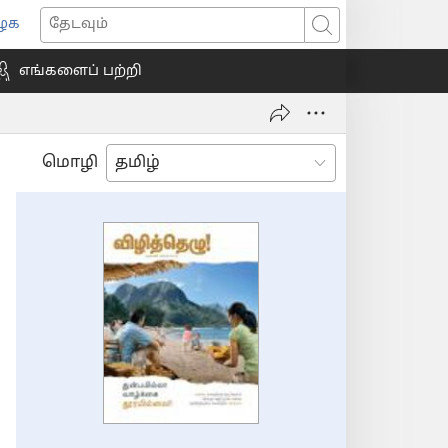
ைக
ns
தேடவும்
எங்களைப் பற்றி
ow)
மொழி