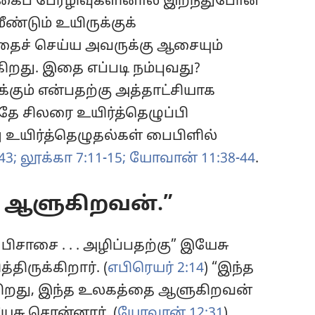
்கைப் பேரழிவுகளினால் இறந்துபோன
்டும் உயிருக்குக்
ைச் செய்ய அவருக்கு ஆசையும்
்கிறது. இதை எப்படி நம்புவது?
க்கும் என்பதற்கு அத்தாட்சியாக
தே சிலரை உயிர்த்தெழுப்பி
று உயிர்த்தெழுதல்கள் பைபிளில்
43;
லூக்கா 7:11-15;
யோவான் 11:38-44
.
 ஆளுகிறவன்.”
ிசாசை . . . அழிப்பதற்கு” இயேசு
திருக்கிறார். (
எபிரெயர் 2:14
) “இந்த
டுகிறது, இந்த உலகத்தை ஆளுகிறவன்
யேசு சொன்னார். (
யோவான் 12:31
)