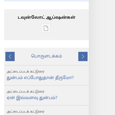
டவுன்லோட் ஆப்ஷன்கள்
டிஜிட்டல்
பிரசுர
டவுன்லோடு
தெரிவுகள்
பொருளடக்கம்
விழித்தெழு!
முந்தைய
அடுத்து
ஜனவரி
அட்டைப்படக் கட்டுரை
2012
துன்பம் எப்போதுதான் தீருமோ?
அட்டைப்படக் கட்டுரை
ஏன் இவ்வளவு துன்பம்?
அட்டைப்படக் கட்டுரை