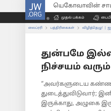
JW.ORG
யெகோவாவின் சாட்
முதல் பக்கம்
பைப
லைப்ரரி
பத்திரிகைகள்
விழித்தெழு! | 
துன்பமே இல்
நிச்சயம் வரும்
“அவர்களுடைய கண்ணீ
துடைத்துவிடுவார்; இனி
இருக்காது, அழுகை இர