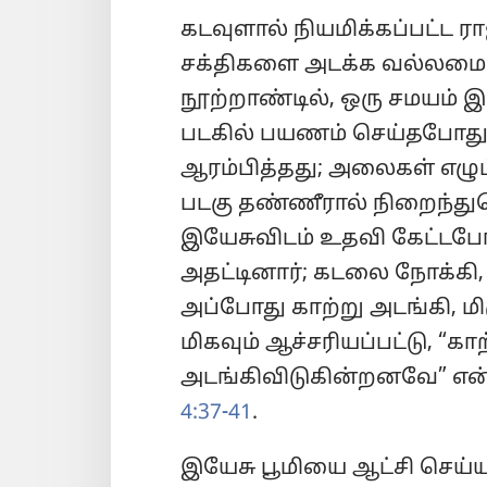
கடவுளால் நியமிக்கப்பட்ட 
சக்திகளை அடக்க வல்லமை இர
நூற்றாண்டில், ஒரு சமயம் 
படகில் பயணம் செய்தபோது “
ஆரம்பித்தது; அலைகள் எழு
படகு தண்ணீரால் நிறைந்துக
இயேசுவிடம் உதவி கேட்டபோ
அதட்டினார்; கடலை நோக்கி,
அப்போது காற்று அடங்கி, மி
மிகவும் ஆச்சரியப்பட்டு, “கா
அடங்கிவிடுகின்றனவே” என
4:37-41
.
இயேசு பூமியை ஆட்சி செய்யு