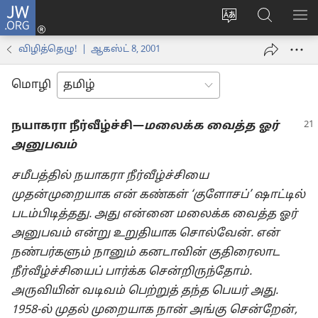
JW.ORG
உள்நுழைக
மொழியை
JW.ORG-
மெ
(opens
மாற்றவும்
ல்
காட
new
விழித்தெழு! | ஆகஸ்ட் 8, 2001
தேடவும்
window)
மொழி
நயாகரா நீர்வீழ்ச்சி—
மலைக்க வைத்த ஓர்
அனுபவம்
சமீபத்தில் நயாகரா நீர்வீழ்ச்சியை
முதன்முறையாக என் கண்கள் ‘குளோசப்’ ஷாட்டில்
படம்பிடித்தது. அது என்னை மலைக்க வைத்த ஓர்
அனுபவம் என்று உறுதியாக சொல்வேன். என்
நண்பர்களும் நானும் கனடாவின் குதிரைலாட
நீர்வீழ்ச்சியைப் பார்க்க சென்றிருந்தோம்.
அருவியின் வடிவம் பெற்றுத் தந்த பெயர் அது.
1958-⁠ல் முதல் முறையாக நான் அங்கு சென்றேன்,