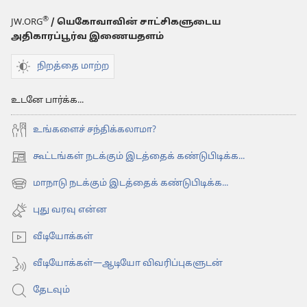
ஆகஸ்ட்
®
JW.ORG
/ யெகோவாவின் சாட்சிகளுடைய
8,
அதிகாரப்பூர்வ இணையதளம்
2001
நிறத்தை மாற்ற
உடனே பார்க்க...
உங்களைச் சந்திக்கலாமா?
கூட்டங்கள் நடக்கும் இடத்தைக் கண்டுபிடிக்க...
(opens
new
மாநாடு நடக்கும் இடத்தைக் கண்டுபிடிக்க...
(opens
window)
new
புது வரவு என்ன
window)
வீடியோக்கள்
வீடியோக்கள்—ஆடியோ விவரிப்புகளுடன்
தேடவும்