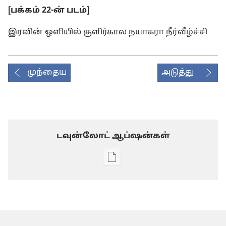
[பக்கம் 22-ன் படம்]
இரவின் ஒளியில் குளிர்கால நயாகரா நீர்வீழ்ச்சி
முந்தைய
அடுத்து
டவுன்லோட் ஆப்ஷன்கள்
டிஜிட்டல்
பிரசுர
டவுன்லோடு
தெரிவுகள்
பத்திரிகைகள்