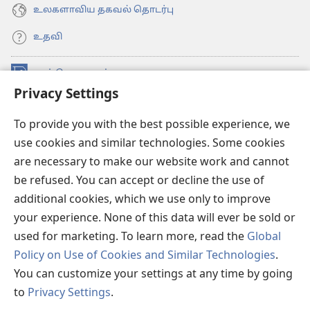
உலகளாவிய தகவல் தொடர்பு
உதவி
நன்கொடைகள்
(opens
Privacy Settings
new
window)
உவாட்ச்டவர் ஆன்லைன் லைப்ரரி™
(opens
To provide you with the best possible experience, we
new
use cookies and similar technologies. Some cookies
®
JW Hub
window)
(opens
are necessary to make our website work and cannot
new
be refused. You can accept or decline the use of
JW லைப்ரரி
window)
additional cookies, which we use only to improve
உவாட்ச்டவர் லைப்ரரி
your experience. None of this data will ever be sold or
used for marketing. To learn more, read the
Global
Policy on Use of Cookies and Similar Technologies
.
You can customize your settings at any time by going
Copyright
© 2026 Watch Tower Bible and Tract Society of Pennsylvania.
to
Privacy Settings
.
விதிமுறைகள்
|
தனியுரிமை
|
ப்ரைவசி செட்டிங்
S