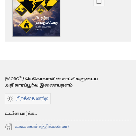
டிஜிட்டல்
பிரசுர
டவுன்லோடு
தெரிவுகள்
விழித்தெழு!
பேரழிவு
தாக்கும்போது
உயிர்
தப்புவது
எப்படி?
®
JW.ORG
/ யெகோவாவின் சாட்சிகளுடைய
அதிகாரப்பூர்வ இணையதளம்
நிறத்தை மாற்ற
உடனே பார்க்க...
உங்களைச் சந்திக்கலாமா?