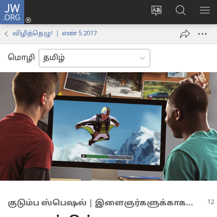
JW.ORG
உள்நுழைக
மொழியை
JW.ORG-
மெ
(opens
மாற்றவும்
ல்
காட
new
விழித்தெழு! | எண் 5 2017
தேடவும்
window)
மொழி
குடும்ப ஸ்பெஷல் | இளைஞர்களுக்காக...