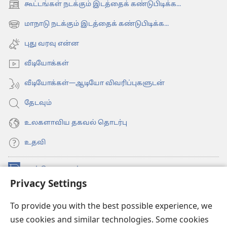
கூட்டங்கள் நடக்கும் இடத்தைக் கண்டுபிடிக்க...
(opens
new
மாநாடு நடக்கும் இடத்தைக் கண்டுபிடிக்க...
(opens
window)
new
புது வரவு என்ன
window)
வீடியோக்கள்
வீடியோக்கள்—ஆடியோ விவரிப்புகளுடன்
தேடவும்
உலகளாவிய தகவல் தொடர்பு
உதவி
நன்கொடைகள்
(opens
Privacy Settings
new
window)
உவாட்ச்டவர் ஆன்லைன் லைப்ரரி™
(opens
To provide you with the best possible experience, we
new
use cookies and similar technologies. Some cookies
®
JW Hub
window)