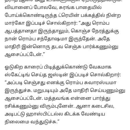
தீராத ஆசை அது உங்களுக்குள் ஏற்படுத்திவிடும்.
லியானைப் போலவே, சுரங்க பாதையில்
போய்க்கொண்டிருந்த ட்ரெயின் பக்கத்தில் நின்ற
மார்கோ இப்படிச் சொல்கிறார்: “அது ரொம்ப
ஆபத்தானதா இருந்தாலும், கொஞ்ச நேரத்துக்கு
நான் ரொம்ப சந்தோஷமா இருந்தேன். அதே
மாதிரி இன்னொரு தடவ செஞ்சு பார்க்கணும்னு
ஆசைப்பட்டேன்.”
ஓடுகிற காரைப் பிடித்துக்கொண்டு வேகமாக
ஸ்கேட்டிங் செய்த ஜஸ்டின் இப்படிச் சொல்கிறார்:
“அப்படி செஞ்சது எனக்கு ரொம்ப சுவாரஸ்யமா
இருந்துச்சு. மறுபடியும் அதே மாதிரி செய்யணும்னு
ஆசைப்பட்டேன். மத்தவங்க என்னை பார்த்து
ரசிக்கணும்னு விரும்புனேன். ஆனா கடைசில,
அடிபட்டு ஹாஸ்பிட்டல்ல கிடக்க வேண்டிய
நிலைமை வந்துடுச்சு.”