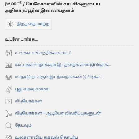
®
JW.ORG
/ யெகோவாவின் சாட்சிகளுடைய
அதிகாரப்பூர்வ இணையதளம்
நிறத்தை மாற்ற
உடனே பார்க்க...
உங்களைச் சந்திக்கலாமா?
கூட்டங்கள் நடக்கும் இடத்தைக் கண்டுபிடிக்க...
(opens
new
மாநாடு நடக்கும் இடத்தைக் கண்டுபிடிக்க...
(opens
window)
new
புது வரவு என்ன
window)
வீடியோக்கள்
வீடியோக்கள்—ஆடியோ விவரிப்புகளுடன்
தேடவும்
உலகளாவிய தகவல் தொடர்பு