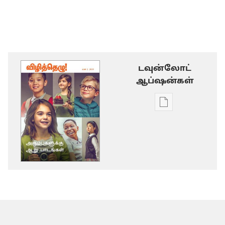
டவுன்லோட்
ஆப்ஷன்கள்
டிஜிட்டல்
பிரசுர
டவுன்லோடு
தெரிவுகள்
விழித்தெழு!
அரும்புகளுக்க
ஆறு
பாடங்கள்