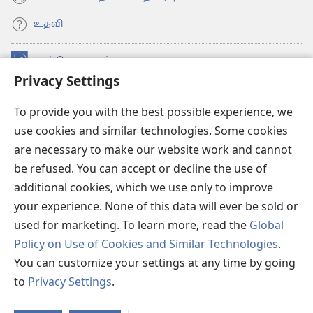
உதவி
நன்கொடைகள்
(opens
Privacy Settings
new
window)
உவாட்ச்டவர் ஆன்லைன் லைப்ரரி™
(opens
To provide you with the best possible experience, we
new
use cookies and similar technologies. Some cookies
®
JW Hub
window)
(opens
are necessary to make our website work and cannot
new
be refused. You can accept or decline the use of
JW லைப்ரரி
window)
additional cookies, which we use only to improve
உவாட்ச்டவர் லைப்ரரி
your experience. None of this data will ever be sold or
used for marketing. To learn more, read the
Global
Policy on Use of Cookies and Similar Technologies
.
You can customize your settings at any time by going
Copyright
© 2026 Watch Tower Bible and Tract Society of Pennsylvania.
to
Privacy Settings
.
விதிமுறைகள்
|
தனியுரிமை
|
ப்ரைவசி செட்டிங்
S