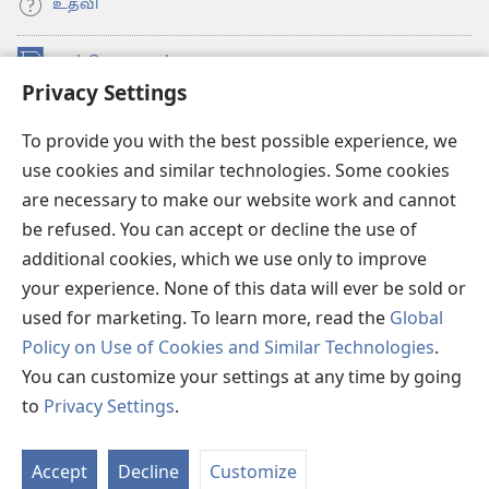
உதவி
நன்கொடைகள்
(opens
Privacy Settings
new
window)
உவாட்ச்டவர் ஆன்லைன் லைப்ரரி™
(opens
To provide you with the best possible experience, we
new
use cookies and similar technologies. Some cookies
®
JW Hub
window)
(opens
are necessary to make our website work and cannot
new
be refused. You can accept or decline the use of
JW லைப்ரரி
window)
additional cookies, which we use only to improve
உவாட்ச்டவர் லைப்ரரி
your experience. None of this data will ever be sold or
used for marketing. To learn more, read the
Global
Policy on Use of Cookies and Similar Technologies
.
You can customize your settings at any time by going
Copyright
© 2026 Watch Tower Bible and Tract Society of Pennsylvania.
to
Privacy Settings
.
விதிமுறைகள்
|
தனியுரிமை
|
ப்ரைவசி செட்டிங்
S
Ta
Accept
Decline
Customize
of