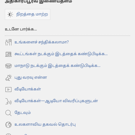
அதிகாரப்பூர்வ இணையதளம்
நிறத்தை மாற்ற
உடனே பார்க்க...
உங்களைச் சந்திக்கலாமா?
கூட்டங்கள் நடக்கும் இடத்தைக் கண்டுபிடிக்க...
(opens
new
மாநாடு நடக்கும் இடத்தைக் கண்டுபிடிக்க...
(opens
window)
new
புது வரவு என்ன
window)
வீடியோக்கள்
வீடியோக்கள்—ஆடியோ விவரிப்புகளுடன்
தேடவும்
உலகளாவிய தகவல் தொடர்பு