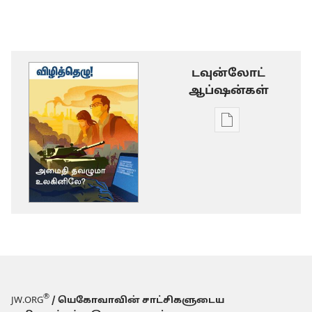
டவுன்லோட்
ஆப்ஷன்கள்
டிஜிட்டல்
பிரசுர
டவுன்லோடு
தெரிவுகள்
விழித்தெழு!
அமைதி
தவழுமா
உலகினிலே?
®
JW.ORG
/ யெகோவாவின் சாட்சிகளுடைய