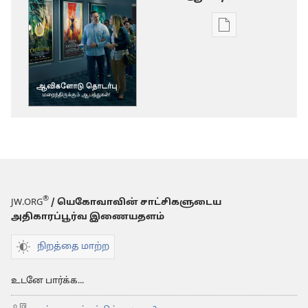
டிஜிட்டல்
பிரசுர
டவுன்லோடு
தெரிவுகள்
விழித்தெழு!
ஆவிகளோடு
தொடர்பு
-
மறைந்திருக்கு
ஆபத்துகள்!
®
JW.ORG
/ யெகோவாவின் சாட்சிகளுடைய
அதிகாரப்பூர்வ இணையதளம்
நிறத்தை மாற்ற
உடனே பார்க்க...