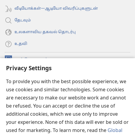
வீடியோக்கள்—ஆடியோ விவரிப்புகளுடன்
தேடவும்
உலகளாவிய தகவல் தொடர்பு
உதவி
நன்கொடைகள்
(opens
Privacy Settings
new
window)
உவாட்ச்டவர் ஆன்லைன் லைப்ரரி™
(opens
To provide you with the best possible experience, we
new
use cookies and similar technologies. Some cookies
®
JW Hub
window)
(opens
are necessary to make our website work and cannot
new
be refused. You can accept or decline the use of
JW லைப்ரரி
window)
additional cookies, which we use only to improve
உவாட்ச்டவர் லைப்ரரி
your experience. None of this data will ever be sold or
used for marketing. To learn more, read the
Global