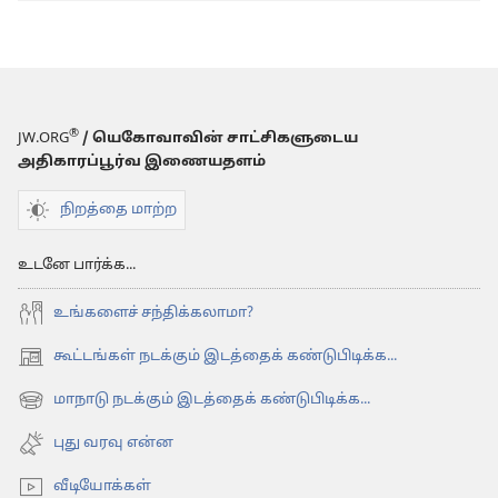
டீனேஜ்
பிள்ளைகளுக்
மனச்சோர்வா?
®
JW.ORG
/ யெகோவாவின் சாட்சிகளுடைய
அதிகாரப்பூர்வ இணையதளம்
நிறத்தை மாற்ற
உடனே பார்க்க...
உங்களைச் சந்திக்கலாமா?
கூட்டங்கள் நடக்கும் இடத்தைக் கண்டுபிடிக்க...
(opens
new
மாநாடு நடக்கும் இடத்தைக் கண்டுபிடிக்க...
(opens
window)
new
புது வரவு என்ன
window)
வீடியோக்கள்