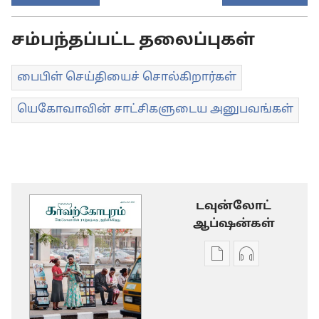
சம்பந்தப்பட்ட தலைப்புகள்
பைபிள் செய்தியைச் சொல்கிறார்கள்
யெகோவாவின் சாட்சிகளுடைய அனுபவங்கள்
டவுன்லோட்
ஆப்ஷன்கள்
டிஜிட்டல்
ஆடியோ
பிரசுர
பதிவுகளின்
டவுன்லோடு
டவுன்லோட்