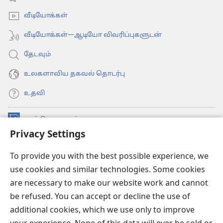
window)
வீடியோக்கள்
வீடியோக்கள்—ஆடியோ விவரிப்புகளுடன்
தேடவும்
உலகளாவிய தகவல் தொடர்பு
உதவி
நன்கொடைகள்
(opens
Privacy Settings
new
window)
உவாட்ச்டவர் ஆன்லைன் லைப்ரரி™
(opens
To provide you with the best possible experience, we
new
use cookies and similar technologies. Some cookies
®
JW Hub
window)
(opens
are necessary to make our website work and cannot
new
be refused. You can accept or decline the use of
JW லைப்ரரி
window)
additional cookies, which we use only to improve
உவாட்ச்டவர் லைப்ரரி