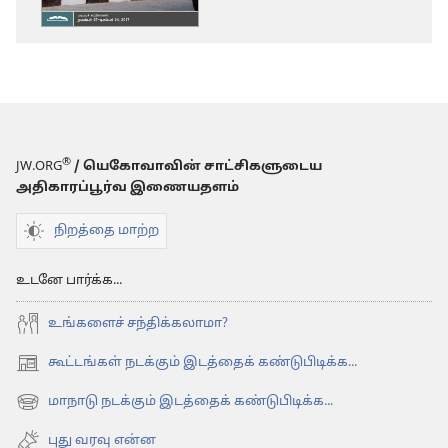
தெரிவுகள்
ஆப்ஷன்கள
காவற்கோபுரம்
காவற்கோபு
(படிப்பு
(படிப்பு
இதழ்)
இதழ்)
அக்டோபர்
அக்டோபர்
2017
2017
®
JW.ORG
/ யெகோவாவின் சாட்சிகளுடைய
அதிகாரப்பூர்வ இணையதளம்
நிறத்தை மாற்ற
உடனே பார்க்க...
உங்களைச் சந்திக்கலாமா?
கூட்டங்கள் நடக்கும் இடத்தைக் கண்டுபிடிக்க...
(opens
new
மாநாடு நடக்கும் இடத்தைக் கண்டுபிடிக்க...
(opens
window)
new
புது வரவு என்ன