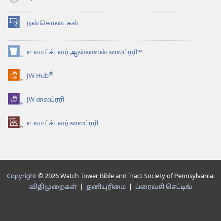
நன்கொடைகள்
(opens
new
window)
உவாட்ச்டவர் ஆன்லைன் லைப்ரரி™
(opens
new
®
JW Hub
window)
(opens
new
JW லைப்ரரி
window)
உவாட்ச்டவர் லைப்ரரி
Copyright
© 2026 Watch Tower Bible and Tract Society of Pennsylvania.
விதிமுறைகள்
|
தனியுரிமை
|
ப்ரைவசி செட்டிங்