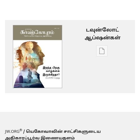
டவுன்லோட்
ஆப்ஷன்கள்
டிஜிட்டல்
பிரசுர
டவுன்லோடு
தெரிவுகள்
காவற்கோபுரம
இறந்த
பிறகு
வாழ்க்கை
இருக்கிறதா?
பைபிளின்
®
JW.ORG
/ யெகோவாவின் சாட்சிகளுடைய
அதிகாரப்பூர்வ இணையதளம்
கருத்து