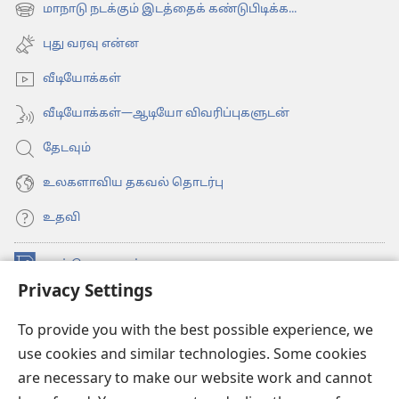
new
மாநாடு நடக்கும் இடத்தைக் கண்டுபிடிக்க...
(opens
window)
new
புது வரவு என்ன
window)
வீடியோக்கள்
வீடியோக்கள்—ஆடியோ விவரிப்புகளுடன்
தேடவும்
உலகளாவிய தகவல் தொடர்பு
உதவி
நன்கொடைகள்
(opens
Privacy Settings
new
window)
உவாட்ச்டவர் ஆன்லைன் லைப்ரரி™
(opens
To provide you with the best possible experience, we
new
use cookies and similar technologies. Some cookies
®
JW Hub
window)
(opens
are necessary to make our website work and cannot
new