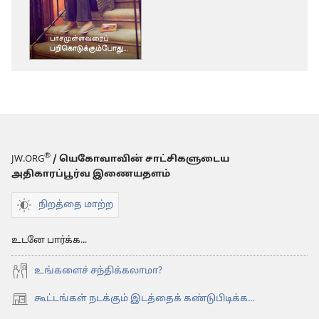
பிரசுர
டவுன்லோடு
தெரிவுகள்
காவற்கோபுரம
பாசமுள்ளவரை
பறிகொடுக்கும்
®
JW.ORG
/ யெகோவாவின் சாட்சிகளுடைய
அதிகாரப்பூர்வ இணையதளம்
நிறத்தை மாற்ற
உடனே பார்க்க...
உங்களைச் சந்திக்கலாமா?
கூட்டங்கள் நடக்கும் இடத்தைக் கண்டுபிடிக்க...
(opens