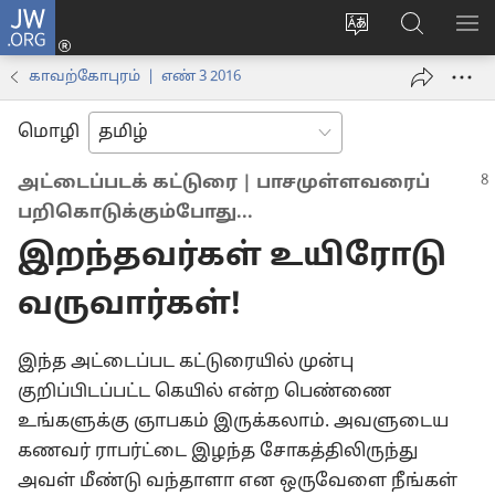
JW.ORG
உள்நுழைக
மொழியை
JW.ORG-
மெ
(opens
மாற்றவும்
ல்
காட
new
காவற்கோபுரம் | எண் 3 2016
தேடவும்
window)
மொழி
அட்டைப்படக் கட்டுரை | பாசமுள்ளவரைப்
பறிகொடுக்கும்போது...
இறந்தவர்கள் உயிரோடு
வருவார்கள்!
இந்த அட்டைப்பட கட்டுரையில் முன்பு
குறிப்பிடப்பட்ட கெயில் என்ற பெண்ணை
உங்களுக்கு ஞாபகம் இருக்கலாம். அவளுடைய
கணவர் ராபர்ட்டை இழந்த சோகத்திலிருந்து
அவள் மீண்டு வந்தாளா என ஒருவேளை நீங்கள்