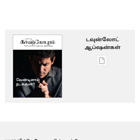
டவுன்லோட்
ஆப்ஷன்கள்
டிஜிட்டல்
பிரசுர
டவுன்லோடு
தெரிவுகள்
காவற்கோபுரம
வேண்டினால்
நடக்குமா?
®