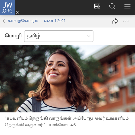
JW.ORG
உள்நுழைக
மொழியை
JW.ORG-
மெ
(opens
மாற்றவும்
ல்
காட
new
காவற்கோபுரம் | எண் 1 2021
தேடவும்
window)
மொழி
“கடவுளிடம் நெருங்கி வாருங்கள், அப்போது அவர் உங்களிடம்
நெருங்கி வருவார்.”—யாக்கோபு 4:8