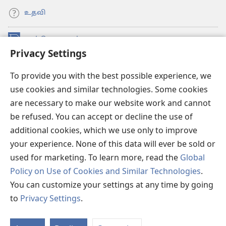
உதவி
நன்கொடைகள்
(opens
Privacy Settings
new
window)
உவாட்ச்டவர் ஆன்லைன் லைப்ரரி™
(opens
To provide you with the best possible experience, we
new
use cookies and similar technologies. Some cookies
®
JW Hub
window)
(opens
are necessary to make our website work and cannot
new
be refused. You can accept or decline the use of
JW லைப்ரரி
window)
additional cookies, which we use only to improve
உவாட்ச்டவர் லைப்ரரி
your experience. None of this data will ever be sold or
used for marketing. To learn more, read the
Global
Policy on Use of Cookies and Similar Technologies
.
You can customize your settings at any time by going
Copyright
© 2026 Watch Tower Bible and Tract Society of Pennsylvania.
to
Privacy Settings
.
விதிமுறைகள்
|
தனியுரிமை
|
ப்ரைவசி செட்டிங்
S
Ta