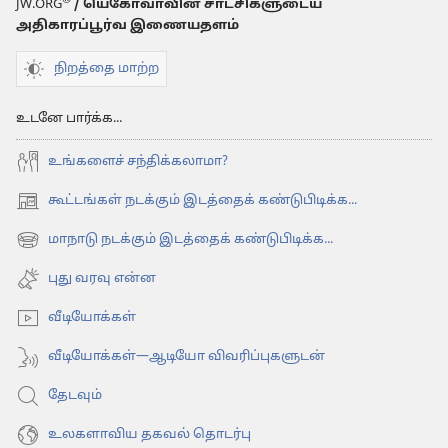
JW.ORG
/ யெகோவாவின் சாட்சிகளுடைய
அதிகாரப்பூர்வ இணையதளம்
நிறத்தை மாற்ற
உடனே பார்க்க...
உங்களைச் சந்திக்கலாமா?
கூட்டங்கள் நடக்கும் இடத்தைக் கண்டுபிடிக்க...
(opens
new
மாநாடு நடக்கும் இடத்தைக் கண்டுபிடிக்க...
(opens
window)
new
புது வரவு என்ன
window)
வீடியோக்கள்
வீடியோக்கள்—ஆடியோ விவரிப்புகளுடன்
தேடவும்
உலகளாவிய தகவல் தொடர்பு