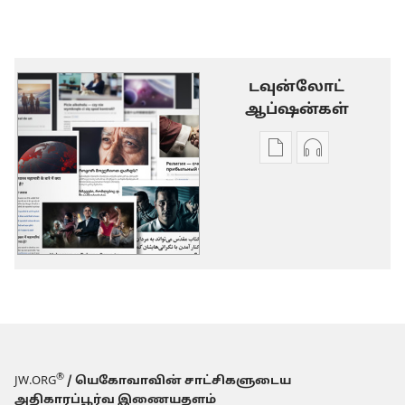
டவுன்லோட்
ஆப்ஷன்கள்
டிஜிட்டல்
ஆடியோ
பிரசுர
பதிவுகளின்
டவுன்லோடு
டவுன்லோட்
தெரிவுகள்
ஆப்ஷன்கள
வேறுசில
வேறுசில
தலைப்புகள்
தலைப்புகள்
®
JW.ORG
/ யெகோவாவின் சாட்சிகளுடைய
அதிகாரப்பூர்வ இணையதளம்