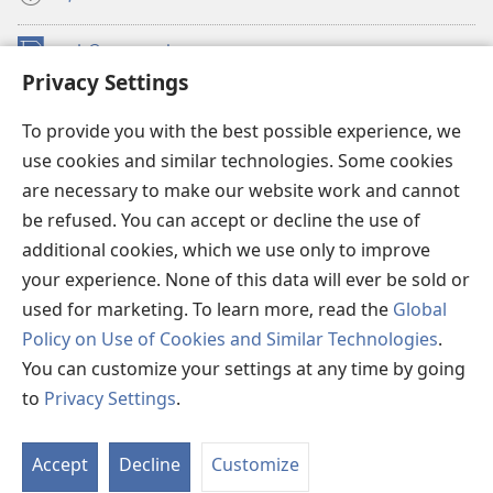
நன்கொடைகள்
(opens
Privacy Settings
new
window)
உவாட்ச்டவர் ஆன்லைன் லைப்ரரி™
(opens
To provide you with the best possible experience, we
new
use cookies and similar technologies. Some cookies
®
JW Hub
window)
(opens
are necessary to make our website work and cannot
new
be refused. You can accept or decline the use of
JW லைப்ரரி
window)
additional cookies, which we use only to improve
உவாட்ச்டவர் லைப்ரரி
your experience. None of this data will ever be sold or
used for marketing. To learn more, read the
Global
Policy on Use of Cookies and Similar Technologies
.
You can customize your settings at any time by going
Copyright
© 2026 Watch Tower Bible and Tract Society of Pennsylvania.
to
Privacy Settings
.
விதிமுறைகள்
|
தனியுரிமை
|
ப்ரைவசி செட்டிங்
Accept
Decline
Customize