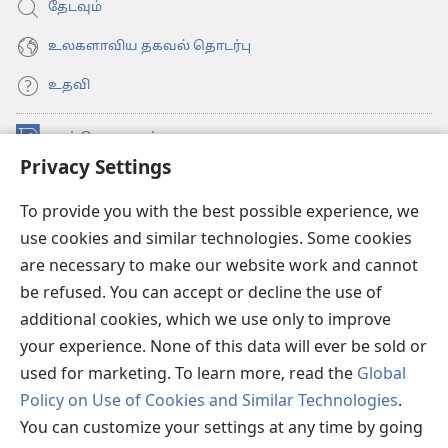
தேடவும்
உலகளாவிய தகவல் தொடர்பு
உதவி
நன்கொடைகள்
(opens
Privacy Settings
new
window)
உவாட்ச்டவர் ஆன்லைன் லைப்ரரி™
(opens
To provide you with the best possible experience, we
new
use cookies and similar technologies. Some cookies
®
JW Hub
window)
(opens
are necessary to make our website work and cannot
new
be refused. You can accept or decline the use of
JW லைப்ரரி
window)
additional cookies, which we use only to improve
உவாட்ச்டவர் லைப்ரரி
your experience. None of this data will ever be sold or
used for marketing. To learn more, read the
Global
Policy on Use of Cookies and Similar Technologies
.
You can customize your settings at any time by going
Copyright
© 2026 Watch Tower Bible and Tract Society of Pennsylvania.