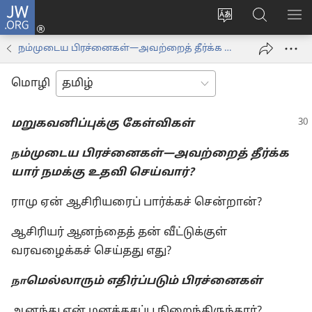
JW.ORG
உள்நுழைக
மொழியை
JW.ORG-
மெ
(opens
மாற்றவும்
ல்
காட
new
நம்முடைய பிரச்னைகள்—அவற்றைத் தீர்க்க யார் நமக்கு உதவி செய்வார்?
தேடவும்
window)
மொழி
மறுகவனிப்புக்கு கேள்விகள்
ம்முடைய பிரச்னைகள்—அவற்றைத் தீர்க்க
ந
யார் நமக்கு உதவி செய்வார்?
ராமு ஏன் ஆசிரியரைப் பார்க்கச் சென்றான்?
ஆசிரியர் ஆனந்தைத் தன் வீட்டுக்குள்
வரவழைக்கச் செய்தது எது?
மெல்லாரும் எதிர்ப்படும் பிரச்னைகள்
நா
ஆனந்து ஏன் மனக்கசப்பு நிறைந்திருந்தார்?