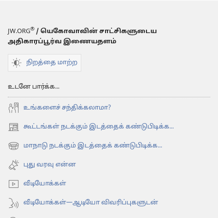
அவற்றைத்
தீர்க்க
யார்
®
JW.ORG
/ யெகோவாவின் சாட்சிகளுடைய
அதிகாரப்பூர்வ இணையதளம்
நமக்கு
உதவி
நிறத்தை மாற்ற
செய்வார்?
உடனே பார்க்க...
உங்களைச் சந்திக்கலாமா?
கூட்டங்கள் நடக்கும் இடத்தைக் கண்டுபிடிக்க...
(opens
new
மாநாடு நடக்கும் இடத்தைக் கண்டுபிடிக்க...
(opens
window)
new
புது வரவு என்ன
window)
வீடியோக்கள்
வீடியோக்கள்—ஆடியோ விவரிப்புகளுடன்