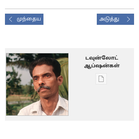
முந்தைய
அடுத்து
டவுன்லோட்
ஆப்ஷன்கள்
டிஜிட்டல்
பிரசுர
டவுன்லோடு
தெரிவுகள்
நம்முடைய
பிரச்னைகள்
—