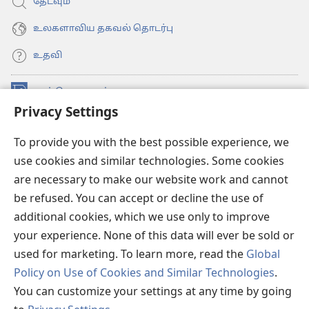
தேடவும்
உலகளாவிய தகவல் தொடர்பு
உதவி
நன்கொடைகள்
(opens
Privacy Settings
new
window)
உவாட்ச்டவர் ஆன்லைன் லைப்ரரி™
(opens
To provide you with the best possible experience, we
new
use cookies and similar technologies. Some cookies
®
JW Hub
window)
(opens
are necessary to make our website work and cannot
new
be refused. You can accept or decline the use of
JW லைப்ரரி
window)
additional cookies, which we use only to improve
உவாட்ச்டவர் லைப்ரரி
your experience. None of this data will ever be sold or
used for marketing. To learn more, read the
Global
Policy on Use of Cookies and Similar Technologies
.
You can customize your settings at any time by going
Copyright
© 2026 Watch Tower Bible and Tract Society of Pennsylvania.