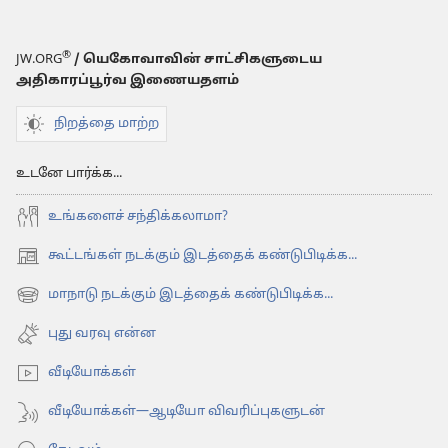
®
JW.ORG
/ யெகோவாவின் சாட்சிகளுடைய
அதிகாரப்பூர்வ இணையதளம்
நிறத்தை மாற்ற
உடனே பார்க்க...
உங்களைச் சந்திக்கலாமா?
கூட்டங்கள் நடக்கும் இடத்தைக் கண்டுபிடிக்க...
(opens
new
மாநாடு நடக்கும் இடத்தைக் கண்டுபிடிக்க...
(opens
window)
new
புது வரவு என்ன
window)
வீடியோக்கள்
வீடியோக்கள்—ஆடியோ விவரிப்புகளுடன்